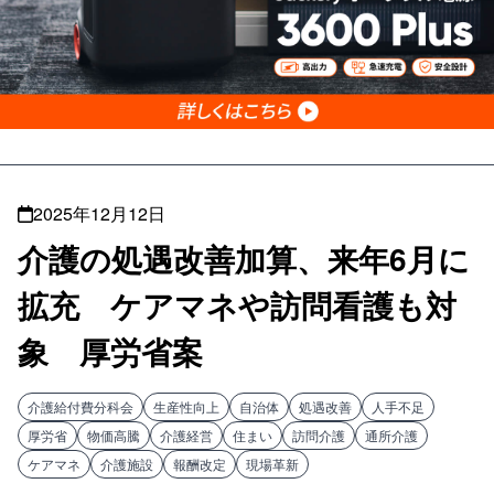
2025年12月12日
介護の処遇改善加算、来年6月に
拡充 ケアマネや訪問看護も対
象 厚労省案
介護給付費分科会
生産性向上
自治体
処遇改善
人手不足
厚労省
物価高騰
介護経営
住まい
訪問介護
通所介護
ケアマネ
介護施設
報酬改定
現場革新