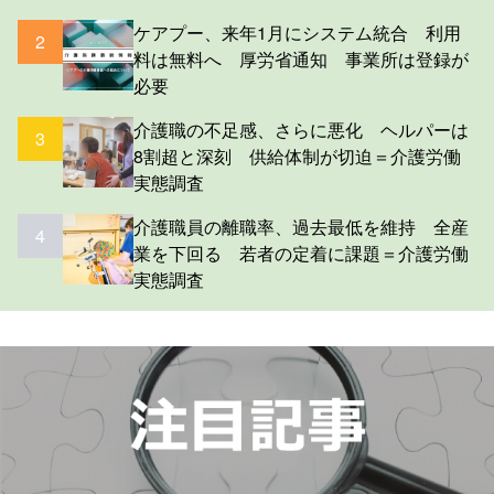
ケアプー、来年1月にシステム統合 利用
2
料は無料へ 厚労省通知 事業所は登録が
必要
介護職の不足感、さらに悪化 ヘルパーは
3
8割超と深刻 供給体制が切迫＝介護労働
実態調査
介護職員の離職率、過去最低を維持 全産
4
業を下回る 若者の定着に課題＝介護労働
実態調査