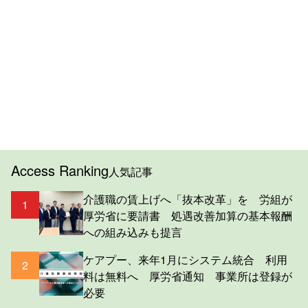
Access Ranking
人気記事
介護職の賃上げへ「抜本改革」を 労組が
1
厚労省に要請書 処遇改善加算の基本報酬
への組み込みも提言
ケアプー、来年1月にシステム統合 利用
2
料は無料へ 厚労省通知 事業所は登録が
必要