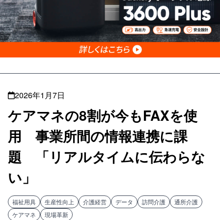
2026年1月7日
ケアマネの8割が今もFAXを使
用 事業所間の情報連携に課
題 「リアルタイムに伝わらな
い」
福祉用具
生産性向上
介護経営
データ
訪問介護
通所介護
ケアマネ
現場革新