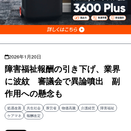
2026年1月20日
障害福祉報酬の引き下げ、業界
に波紋 審議会で異論噴出 副
作用への懸念も
処遇改善
共生社会
厚労省
物価高騰
介護経営
障害福祉
ケアマネ
報酬改定