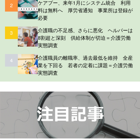
ケアプー、来年1月にシステム統合 利用
2
料は無料へ 厚労省通知 事業所は登録が
必要
介護職の不足感、さらに悪化 ヘルパーは
3
8割超と深刻 供給体制が切迫＝介護労働
実態調査
介護職員の離職率、過去最低を維持 全産
4
業を下回る 若者の定着に課題＝介護労働
実態調査