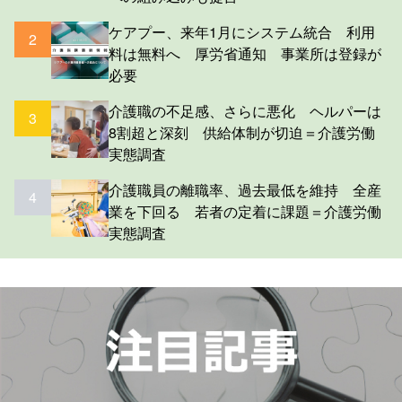
ケアプー、来年1月にシステム統合 利用
2
料は無料へ 厚労省通知 事業所は登録が
必要
介護職の不足感、さらに悪化 ヘルパーは
3
8割超と深刻 供給体制が切迫＝介護労働
実態調査
介護職員の離職率、過去最低を維持 全産
4
業を下回る 若者の定着に課題＝介護労働
実態調査