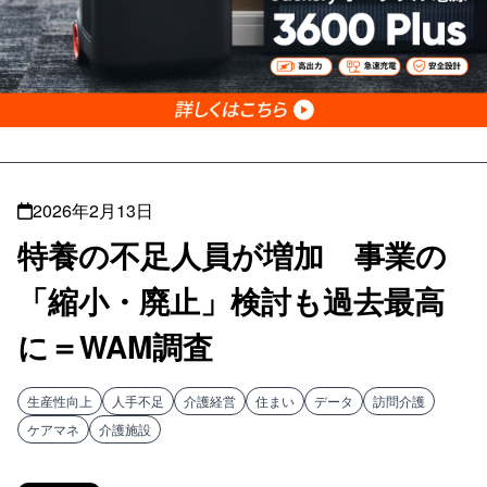
2026年2月13日
特養の不足人員が増加 事業の
「縮小・廃止」検討も過去最高
に＝WAM調査
生産性向上
人手不足
介護経営
住まい
データ
訪問介護
ケアマネ
介護施設