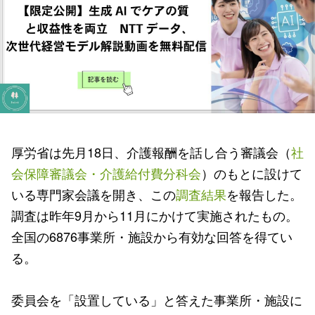
厚労省は先月18日、介護報酬を話し合う審議会（
社
会保障審議会・介護給付費分科会
）のもとに設けて
いる専門家会議を開き、この
調査結果
を報告した。
調査は昨年9月から11月にかけて実施されたもの。
全国の6876事業所・施設から有効な回答を得てい
る。
委員会を「設置している」と答えた事業所・施設に