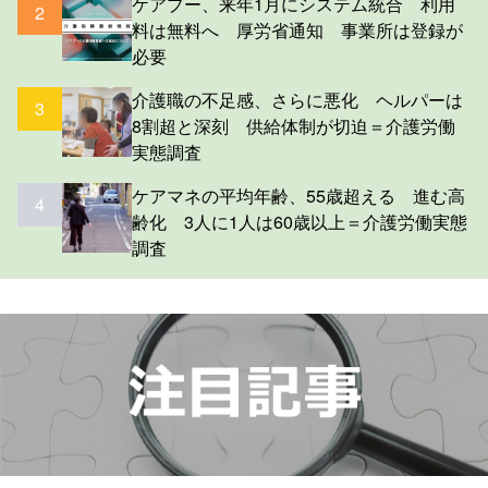
ケアプー、来年1月にシステム統合 利用
2
料は無料へ 厚労省通知 事業所は登録が
必要
介護職の不足感、さらに悪化 ヘルパーは
3
8割超と深刻 供給体制が切迫＝介護労働
実態調査
ケアマネの平均年齢、55歳超える 進む高
4
齢化 3人に1人は60歳以上＝介護労働実態
調査