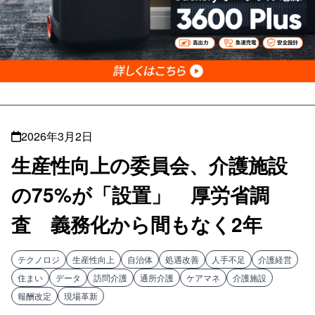
2026年3月2日
生産性向上の委員会、介護施設
の75%が「設置」 厚労省調
査 義務化から間もなく2年
テクノロジ
生産性向上
自治体
処遇改善
人手不足
介護経営
住まい
データ
訪問介護
通所介護
ケアマネ
介護施設
報酬改定
現場革新