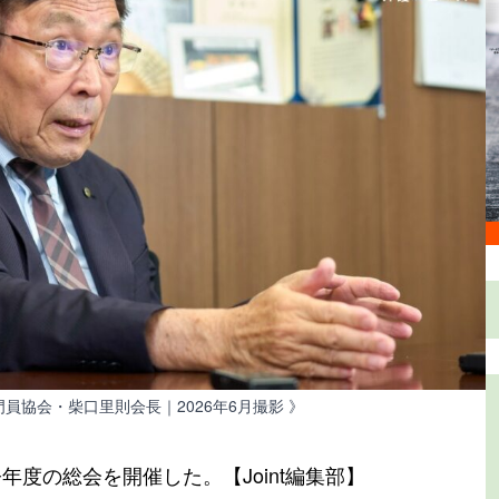
員協会・柴口里則会長｜2026年6月撮影 》
年度の総会を開催した。【Joint編集部】