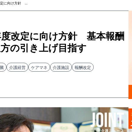
に向け方針 ...
年度改定に向け方針 基本報酬
双方の引き上げ目指す
騰
介護経営
ケアマネ
介護施設
報酬改定