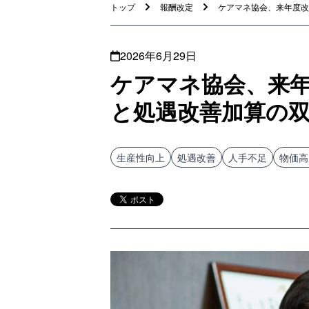
トップ
報酬改定
ケアマネ協会、来年度改定
2026年6月29日
ケアマネ協会、来
と処遇改善加算の
生産性向上
処遇改善
人手不足
物価高