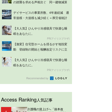
の踏襲を求める声相次ぐ 同一建物減算
は意見分...
デイサービスの事業所数、4年連続減 通
常規模・大規模も減少続く＝厚労省統計
【大人気】ひんやり冷感寝具で快適な睡
眠をあなたに。
PR(アイリスプラザ)
【激変】住宅型ホームを揺るがす地殻変
動 登録制の開始と報酬改定リスクに立
ち向かう...
【大人気】ひんやり冷感寝具で快適な睡
眠をあなたに。
PR(アイリスプラザ)
Recommended by
Access Ranking
人気記事
介護職の賃上げへ「抜本改
1