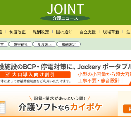
設
制度改正
報酬改定
国の通知
自立支援
現場革新
注
経営
障害福祉
制度改正
報酬改定