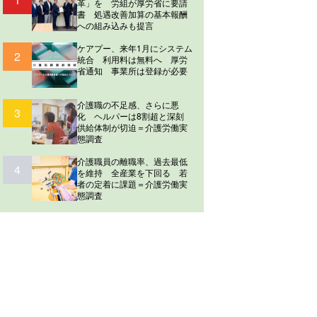
革」を 労組が厚労省に要請
書 処遇改善加算の基本報酬
への組み込みも提言
ケアプー、来年1月にシステム
2
統合 利用料は無料へ 厚労
省通知 事業所は登録が必要
介護職の不足感、さらに悪
3
化 ヘルパーは8割超と深刻
供給体制が切迫＝介護労働実
態調査
介護職員の離職率、過去最低
4
を維持 全産業を下回る 若
者の定着に課題＝介護労働実
態調査