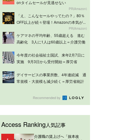
onタイムセールが見逃せない
PR(Amazon)
「え、こんなセールやってたの？」80％
OFF以上が続々登場！Amazonの本気が...
PR(Amazon)
ケアマネの平均年齢、55歳超える 進む
高齢化 3人に1人は60歳以上＝介護労働
実...
今年度の社会福祉士国試、来年2月7日に
実施 9月3日から受付開始＝厚労省
デイサービスの事業所数、4年連続減 通
常規模・大規模も減少続く＝厚労省統計
Recommended by
Access Ranking
人気記事
介護職の賃上げへ「抜本改
1