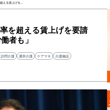
える賃上げを...
昇率を超える賃上げを要請
労働者も」
訪問介護
通所介護
ケアマネ
介護施設