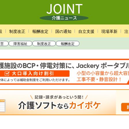
設
制度改正
報酬改定
国の通知
自立支援
現場革新
注
経営
障害福祉
制度改正
報酬改定