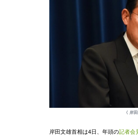
《 岸
岸田文雄首相は4日、年頭の
記者会