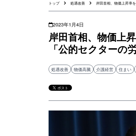
トップ
処遇改善
岸田首相、物価上昇率を超
2023年1月4日
岸田首相、物価上
「公的セクターの
処遇改善
物価高騰
介護経営
住まい