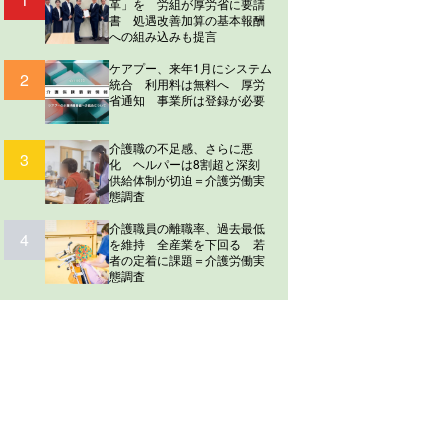
革」を 労組が厚労省に要請
書 処遇改善加算の基本報酬
への組み込みも提言
ケアプー、来年1月にシステム
2
統合 利用料は無料へ 厚労
省通知 事業所は登録が必要
介護職の不足感、さらに悪
3
化 ヘルパーは8割超と深刻
供給体制が切迫＝介護労働実
態調査
介護職員の離職率、過去最低
4
を維持 全産業を下回る 若
者の定着に課題＝介護労働実
態調査