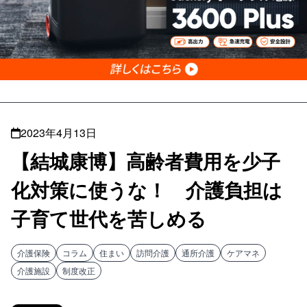
2023年4月13日
【結城康博】高齢者費用を少子
化対策に使うな！ 介護負担は
子育て世代を苦しめる
介護保険
コラム
住まい
訪問介護
通所介護
ケアマネ
介護施設
制度改正