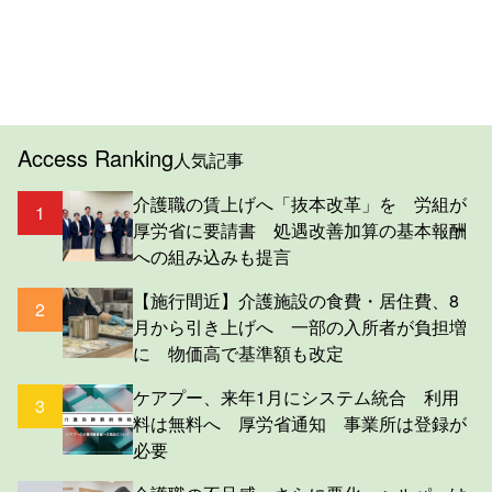
Access Ranking
人気記事
介護職の賃上げへ「抜本改革」を 労組が
1
厚労省に要請書 処遇改善加算の基本報酬
への組み込みも提言
【施行間近】介護施設の食費・居住費、8
2
月から引き上げへ 一部の入所者が負担増
に 物価高で基準額も改定
ケアプー、来年1月にシステム統合 利用
3
料は無料へ 厚労省通知 事業所は登録が
必要