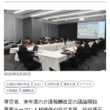
2023年5月25日
介護給付費分科会
住まい
訪問介護
通所介護
ケアマネ
介護施設
報酬改定
厚労省、来年度の介護報酬改定の議論開始
重要テーマに人材確保や自立支援、給付適正