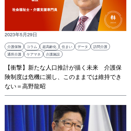
2023年5月29日
介護保険
コラム
超高齢化
住まい
データ
訪問介護
通所介護
ケアマネ
介護施設
【衝撃】新たな人口推計が描く未来 介護保
険制度は危機に瀕し、このままでは維持でき
ない＝高野龍昭