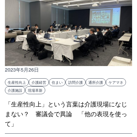
2023年5月26日
生産性向上
介護経営
住まい
訪問介護
通所介護
ケアマネ
介護施設
現場革新
「生産性向上」という言葉は介護現場になじ
まない？ 審議会で異論 「他の表現を使っ
て」