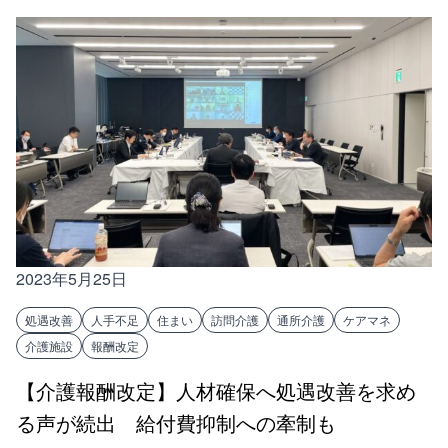
2023年5月25日
処遇改善
人手不足
住まい
訪問介護
通所介護
ケアマネ
介護施設
報酬改定
【介護報酬改定】人材確保へ処遇改善を求め
る声が続出 給付費抑制への牽制も