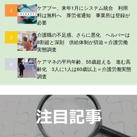
ケアプー、来年1月にシステム統合 利用
2
料は無料へ 厚労省通知 事業所は登録が
必要
介護職の不足感、さらに悪化 ヘルパーは
3
8割超と深刻 供給体制が切迫＝介護労働
実態調査
ケアマネの平均年齢、55歳超える 進む高
4
齢化 3人に1人は60歳以上＝介護労働実態
調査