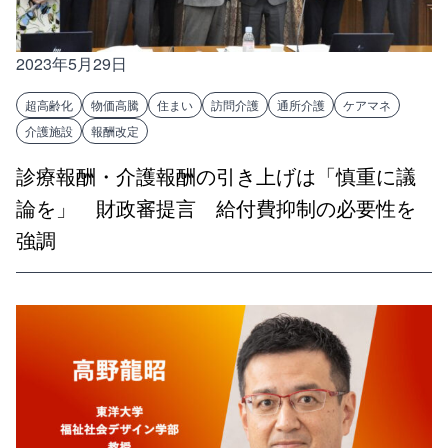
2023年5月29日
超高齢化
物価高騰
住まい
訪問介護
通所介護
ケアマネ
介護施設
報酬改定
診療報酬・介護報酬の引き上げは「慎重に議
論を」 財政審提言 給付費抑制の必要性を
強調