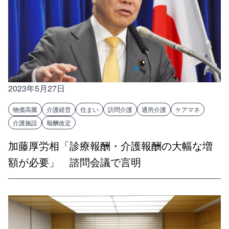
2023年5月27日
物価高騰
介護経営
住まい
訪問介護
通所介護
ケアマネ
介護施設
報酬改定
加藤厚労相「診療報酬・介護報酬の大幅な増
額が必要」 諮問会議で言明