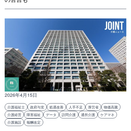
2026年4月15日
介護福祉士
政府与党
処遇改善
人手不足
厚労省
物価高騰
介護経営
障害福祉
データ
訪問介護
通所介護
ケアマネ
介護施設
報酬改定