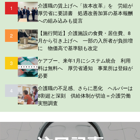
介護職の賃上げへ「抜本改革」を 労組が
1
厚労省に要請書 処遇改善加算の基本報酬
への組み込みも提言
【施行間近】介護施設の食費・居住費、8
2
月から引き上げへ 一部の入所者が負担増
に 物価高で基準額も改定
ケアプー、来年1月にシステム統合 利用
3
料は無料へ 厚労省通知 事業所は登録が
必要
介護職の不足感、さらに悪化 ヘルパーは
4
8割超と深刻 供給体制が切迫＝介護労働
実態調査