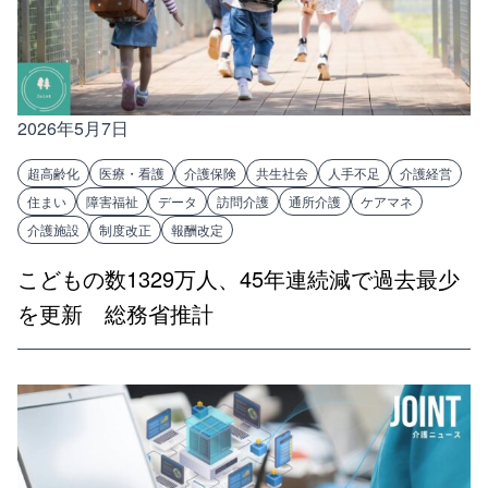
2026年5月7日
超高齢化
医療・看護
介護保険
共生社会
人手不足
介護経営
住まい
障害福祉
データ
訪問介護
通所介護
ケアマネ
介護施設
制度改正
報酬改定
こどもの数1329万人、45年連続減で過去最少
を更新 総務省推計