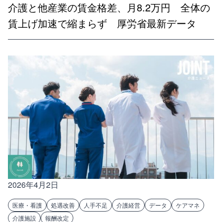
介護と他産業の賃金格差、月8.2万円 全体の
賃上げ加速で縮まらず 厚労省最新データ
2026年4月2日
医療・看護
処遇改善
人手不足
介護経営
データ
ケアマネ
介護施設
報酬改定