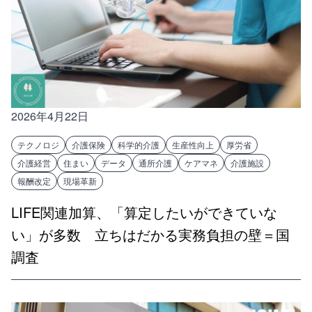
2026年4月22日
テクノロジ
介護保険
科学的介護
生産性向上
厚労省
介護経営
住まい
データ
通所介護
ケアマネ
介護施設
報酬改定
現場革新
LIFE関連加算、「算定したいができていな
い」が多数 立ちはだかる実務負担の壁＝国
調査