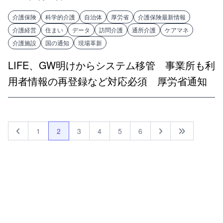
介護保険
科学的介護
自治体
厚労省
介護保険最新情報
介護経営
住まい
データ
訪問介護
通所介護
ケアマネ
介護施設
国の通知
現場革新
LIFE、GW明けからシステム移管 事業所も利
用者情報の再登録など対応必須 厚労省通知
1
2
3
4
5
6