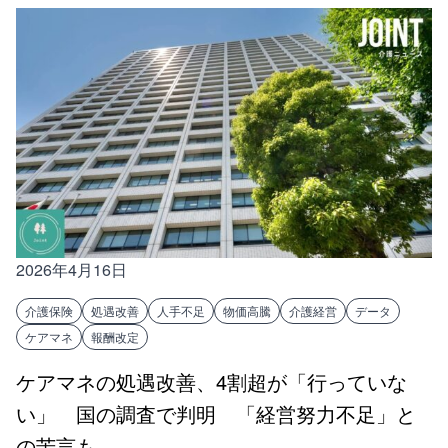
2026年4月16日
介護保険
処遇改善
人手不足
物価高騰
介護経営
データ
ケアマネ
報酬改定
ケアマネの処遇改善、4割超が「行っていな
い」 国の調査で判明 「経営努力不足」と
の苦言も