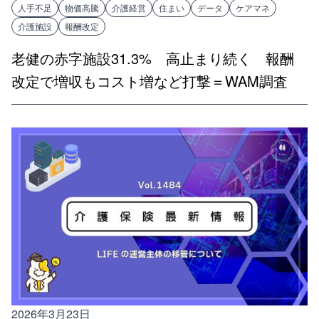
人手不足
物価高騰
介護経営
住まい
データ
ケアマネ
介護施設
報酬改定
老健の赤字施設31.3% 高止まり続く 報酬
改定で増収もコスト増など打撃＝WAM調査
2026年3月23日