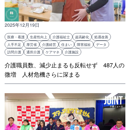
2025年12月19日
医療・看護
生産性向上
介護福祉士
超高齢化
処遇改善
人手不足
厚労省
介護経営
住まい
障害福祉
データ
訪問介護
通所介護
ケアマネ
介護施設
介護職員数、減少止まるも反転せず 487人の
微増 人材危機さらに深まる