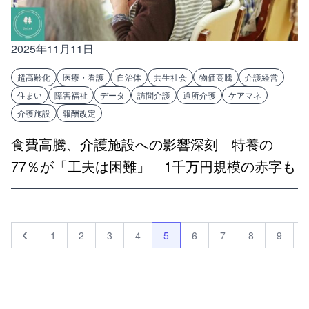
2025年11月11日
超高齢化
医療・看護
自治体
共生社会
物価高騰
介護経営
住まい
障害福祉
データ
訪問介護
通所介護
ケアマネ
介護施設
報酬改定
食費高騰、介護施設への影響深刻 特養の
77％が「工夫は困難」 1千万円規模の赤字も
1
2
3
4
5
6
7
8
9