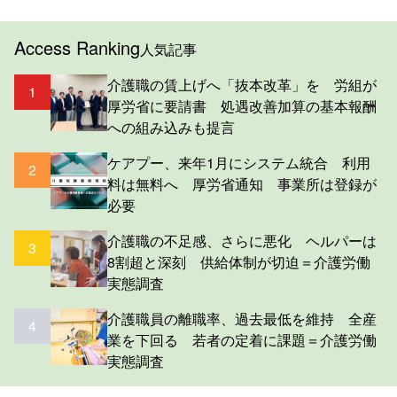
Access Ranking
人気記事
介護職の賃上げへ「抜本改革」を 労組が
1
厚労省に要請書 処遇改善加算の基本報酬
への組み込みも提言
ケアプー、来年1月にシステム統合 利用
2
料は無料へ 厚労省通知 事業所は登録が
必要
介護職の不足感、さらに悪化 ヘルパーは
3
8割超と深刻 供給体制が切迫＝介護労働
実態調査
介護職員の離職率、過去最低を維持 全産
4
業を下回る 若者の定着に課題＝介護労働
実態調査