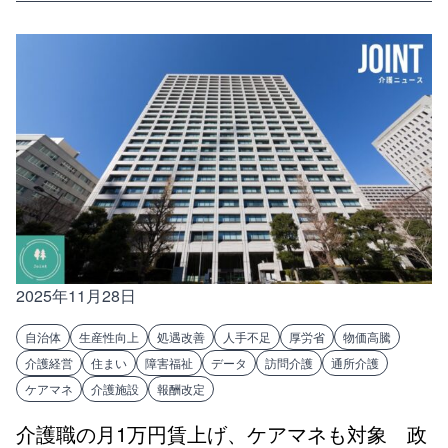
2025年11月28日
自治体
生産性向上
処遇改善
人手不足
厚労省
物価高騰
介護経営
住まい
障害福祉
データ
訪問介護
通所介護
ケアマネ
介護施設
報酬改定
介護職の月1万円賃上げ、ケアマネも対象 政