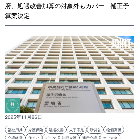
府、処遇改善加算の対象外もカバー 補正予
算案決定
2025年11月26日
福祉用具
介護保険
処遇改善
人手不足
厚労省
物価高騰
介護経営
住まい
データ
訪問介護
通所介護
ケアマネ