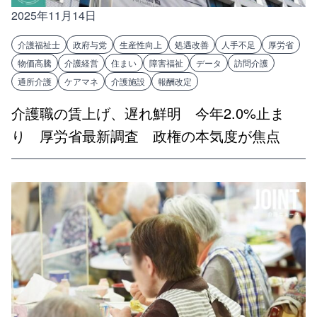
2025年11月14日
介護福祉士
政府与党
生産性向上
処遇改善
人手不足
厚労省
物価高騰
介護経営
住まい
障害福祉
データ
訪問介護
通所介護
ケアマネ
介護施設
報酬改定
介護職の賃上げ、遅れ鮮明 今年2.0%止ま
り 厚労省最新調査 政権の本気度が焦点