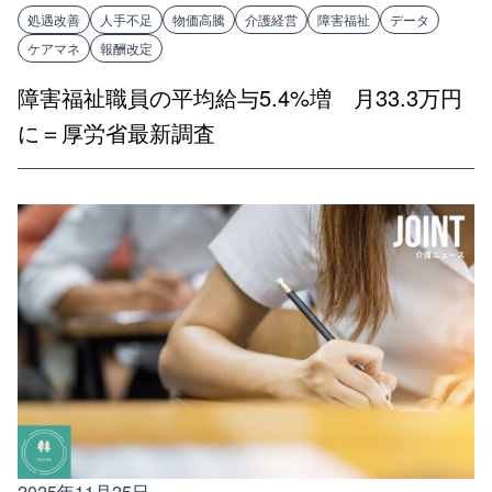
処遇改善
人手不足
物価高騰
介護経営
障害福祉
データ
ケアマネ
報酬改定
障害福祉職員の平均給与5.4%増 月33.3万円
に＝厚労省最新調査
2025年11月25日