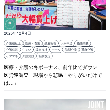
2025年12月4日
介護福祉士
医療・看護
処遇改善
人手不足
物価高騰
介護経営
住まい
障害福祉
データ
訪問介護
通所介護
ケアマネ
介護施設
報酬改定
医療・介護の冬ボーナス、前年比でダウン
医労連調査 現場から悲鳴「やりがいだけで
は…」