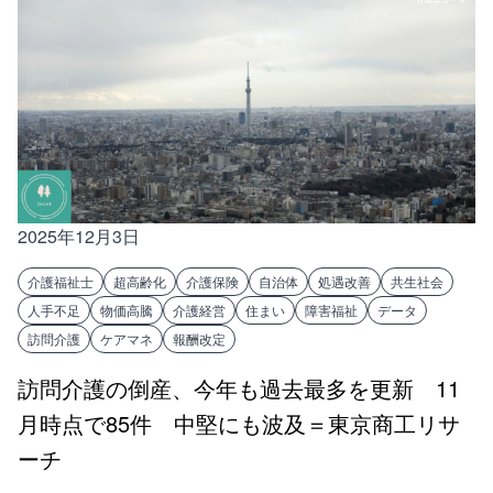
2025年12月3日
介護福祉士
超高齢化
介護保険
自治体
処遇改善
共生社会
人手不足
物価高騰
介護経営
住まい
障害福祉
データ
訪問介護
ケアマネ
報酬改定
訪問介護の倒産、今年も過去最多を更新 11
月時点で85件 中堅にも波及＝東京商工リサ
ーチ