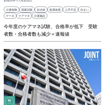
介護保険
国家試験
自治体
処遇改善
人手不足
住まい
データ
ケアマネ
介護施設
今年度のケアマネ試験、合格率が低下 受験
者数・合格者数も減少＝速報値