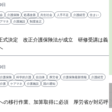
19日
会
介護保険
処遇改善
共生社会
人手不足
介護経営
住まい
アマネ
介護施設
制度改正
正式決定 改正介護保険法が成立 研修受講は義
へ
19日
介護保険
科学的介護
自治体
厚労省
介護保険最新情報
介護経営
介護
ケアマネ
介護施設
国の通知
ムへの移行作業、加算取得に必須 厚労省が対応呼