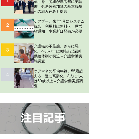
革」を 労組が厚労省に要請
書 処遇改善加算の基本報酬
への組み込みも提言
ケアプー、来年1月にシステム
2
統合 利用料は無料へ 厚労
省通知 事業所は登録が必要
介護職の不足感、さらに悪
3
化 ヘルパーは8割超と深刻
供給体制が切迫＝介護労働実
態調査
ケアマネの平均年齢、55歳超
4
える 進む高齢化 3人に1人
は60歳以上＝介護労働実態調
査