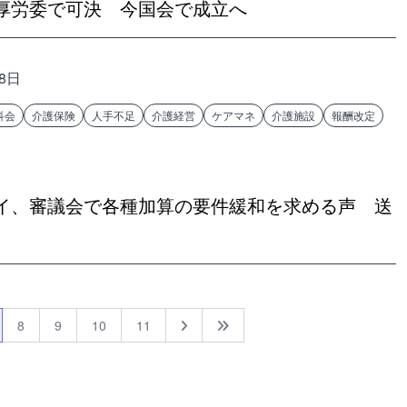
厚労委で可決 今国会で成立へ
18日
科会
介護保険
人手不足
介護経営
ケアマネ
介護施設
報酬改定
イ、審議会で各種加算の要件緩和を求める声 送
8
9
10
11