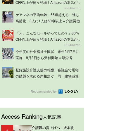
OFF以上が続々登場！Amazonの本気が...
PR(Amazon)
ケアマネの平均年齢、55歳超える 進む
高齢化 3人に1人は60歳以上＝介護労働
実...
「え、こんなセールやってたの？」80％
OFF以上が続々登場！Amazonの本気が...
PR(Amazon)
今年度の社会福祉士国試、来年2月7日に
実施 9月3日から受付開始＝厚労省
登録施設介護支援の報酬、審議会で居宅
の踏襲を求める声相次ぐ 同一建物減算
は意見分...
Recommended by
Access Ranking
人気記事
介護職の賃上げへ「抜本改
1