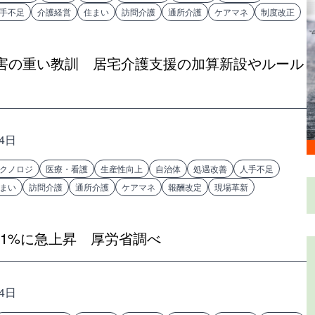
手不足
介護経営
住まい
訪問介護
通所介護
ケアマネ
制度改正
害の重い教訓 居宅介護支援の加算新設やルール
24日
クノロジ
医療・看護
生産性向上
自治体
処遇改善
人手不足
まい
訪問介護
通所介護
ケアマネ
報酬改定
現場革新
.1%に急上昇 厚労省調べ
24日