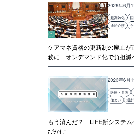
2026年6月
超高齢化
国
通所介護
ケ
ケアマネ資格の更新制の廃止が
務に オンデマンド化で負担減
2026年6月
医療・看護
住まい
通所
もう済んだ？ LIFE新システ
びかけ