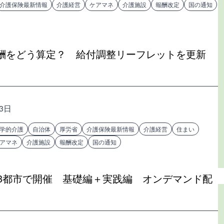
介護保険最新情報
介護経営
ケアマネ
介護施設
報酬改定
国の通知
酬をどう算定？ 給付調整リーフレットを更新
23日
学的介護
自治体
厚労省
介護保険最新情報
介護経営
住まい
アマネ
介護施設
報酬改定
国の通知
国3都市で開催 基礎編＋実践編 オンデマンド配