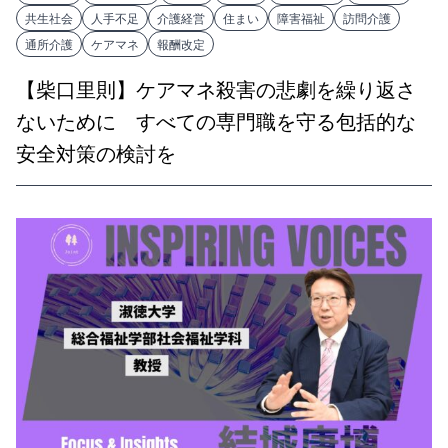
共生社会
人手不足
介護経営
住まい
障害福祉
訪問介護
通所介護
ケアマネ
報酬改定
【柴口里則】ケアマネ殺害の悲劇を繰り返さ
ないために すべての専門職を守る包括的な
安全対策の検討を