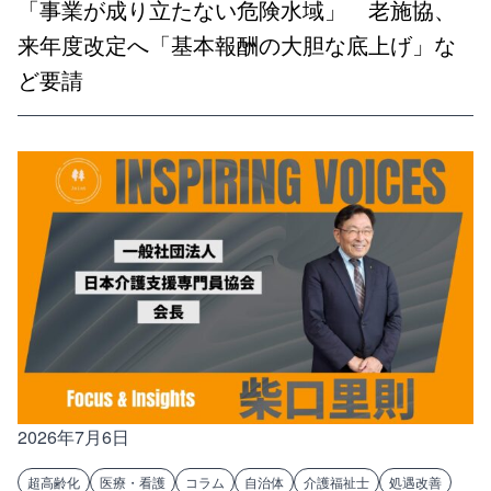
「事業が成り立たない危険水域」 老施協、
来年度改定へ「基本報酬の大胆な底上げ」な
ど要請
2026年7月6日
超高齢化
医療・看護
コラム
自治体
介護福祉士
処遇改善