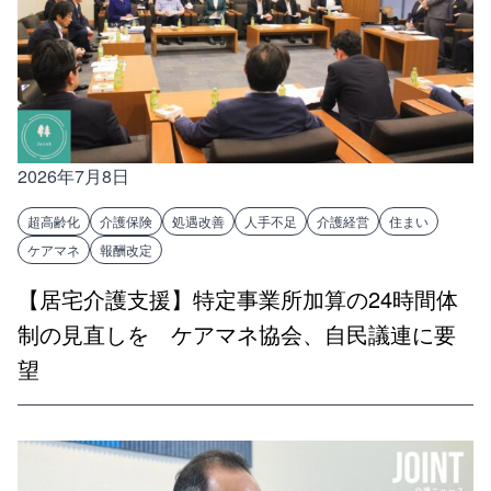
2026年7月8日
超高齢化
介護保険
処遇改善
人手不足
介護経営
住まい
ケアマネ
報酬改定
【居宅介護支援】特定事業所加算の24時間体
制の見直しを ケアマネ協会、自民議連に要
望