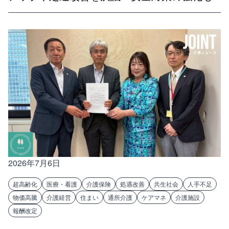
2026年7月6日
超高齢化
医療・看護
介護保険
処遇改善
共生社会
人手不足
物価高騰
介護経営
住まい
通所介護
ケアマネ
介護施設
報酬改定