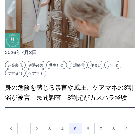
2026年7月3日
超高齢化
処遇改善
共生社会
介護経営
住まい
データ
訪問介護
ケアマネ
身の危険を感じる暴言や威圧、ケアマネの3割
弱が被害 民間調査 8割超がカスハラ経験
1
2
3
4
5
6
7
8
9