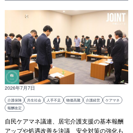
2026年7月7日
介護保険
共生社会
人手不足
物価高騰
介護経営
ケアマネ
報酬改定
自民ケアマネ議連、居宅介護支援の基本報酬
アップや処遇改善を決議 安全対策の強化も