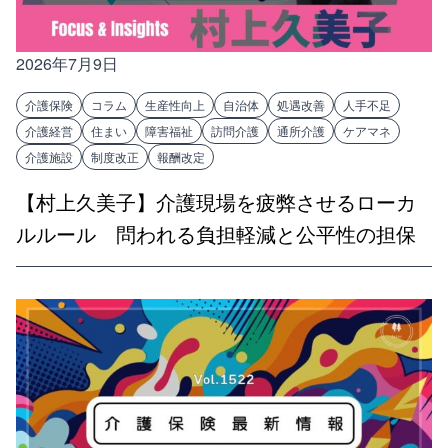
2026年7月9日
介護保険
コラム
生産性向上
自治体
処遇改善
人手不足
介護経営
住まい
障害福祉
訪問介護
通所介護
ケアマネ
介護施設
制度改正
報酬改定
【村上久美子】介護現場を疲弊させるローカ
ルルール 問われる負担軽減と公平性の担保