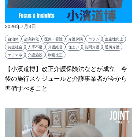
2026年7月3日
自治体
超高齢化
医療・看護
介護保険
コラム
生産性向上
共生社会
人手不足
介護経営
住まい
訪問介護
通所介護
ケアマネ
介護施設
制度改正
【小濱道博】改正介護保険法などが成立 今
後の施行スケジュールと介護事業者が今から
準備すべきこと