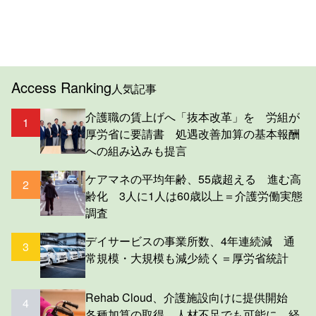
Access Ranking
人気記事
介護職の賃上げへ「抜本改革」を 労組が
1
厚労省に要請書 処遇改善加算の基本報酬
への組み込みも提言
ケアマネの平均年齢、55歳超える 進む高
2
齢化 3人に1人は60歳以上＝介護労働実態
調査
デイサービスの事業所数、4年連続減 通
3
常規模・大規模も減少続く＝厚労省統計
Rehab Cloud、介護施設向けに提供開始
4
各種加算の取得、人材不足でも可能に 経