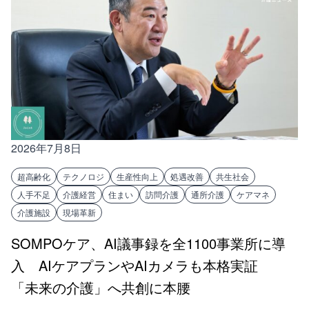
2026年7月8日
超高齢化
テクノロジ
生産性向上
処遇改善
共生社会
人手不足
介護経営
住まい
訪問介護
通所介護
ケアマネ
介護施設
現場革新
SOMPOケア、AI議事録を全1100事業所に導
入 AIケアプランやAIカメラも本格実証
「未来の介護」へ共創に本腰