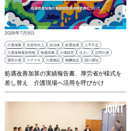
2026年7月9日
介護保険
生産性向上
自治体
処遇改善
人手不足
介護保険最新情報
物価高騰
介護経営
住まい
訪問介護
通所介護
ケアマネ
介護施設
報酬改定
国の通知
処遇改善加算の実績報告書、厚労省が様式を
差し替え 介護現場へ活用を呼びかけ