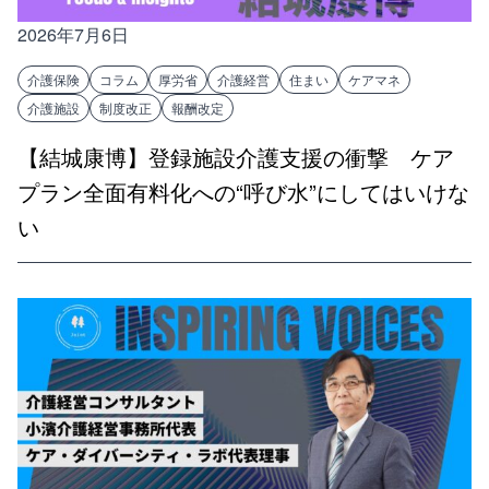
2026年7月6日
介護保険
コラム
厚労省
介護経営
住まい
ケアマネ
介護施設
制度改正
報酬改定
【結城康博】登録施設介護支援の衝撃 ケア
プラン全面有料化への“呼び水”にしてはいけな
い