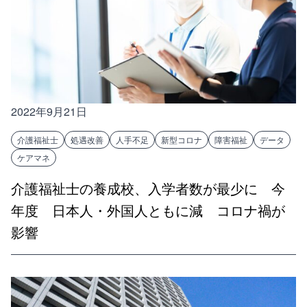
2022年9月21日
介護福祉士
処遇改善
人手不足
新型コロナ
障害福祉
データ
ケアマネ
介護福祉士の養成校、入学者数が最少に 今
年度 日本人・外国人ともに減 コロナ禍が
影響