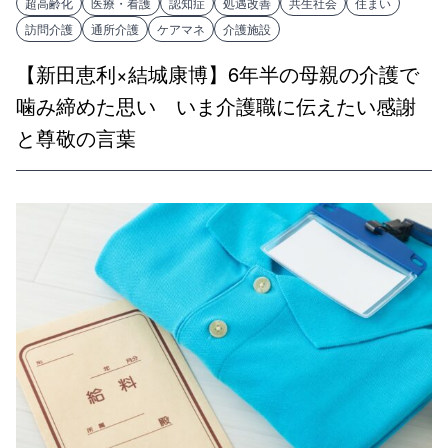
超高齢化
医療・看護
認知症
処遇改善
共生社会
住まい
訪問介護
通所介護
ケアマネ
介護施設
【新田恵利×結城康博】6年半の母親の介護で
噛み締めた思い いま介護職に伝えたい感謝
と尊敬の言葉