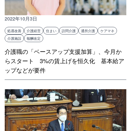
2022年10月3日
処遇改善
介護経営
住まい
訪問介護
通所介護
ケアマネ
介護施設
報酬改定
介護職の「ベースアップ支援加算」、今月か
らスタート 3%の賃上げを恒久化 基本給ア
ップなどが要件