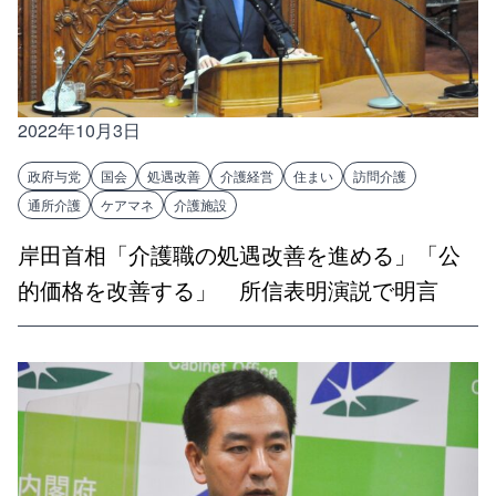
2022年10月3日
政府与党
国会
処遇改善
介護経営
住まい
訪問介護
通所介護
ケアマネ
介護施設
岸田首相「介護職の処遇改善を進める」「公
的価格を改善する」 所信表明演説で明言