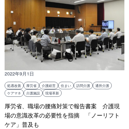
2022年9月1日
処遇改善
厚労省
介護経営
住まい
訪問介護
通所介護
ケアマネ
介護施設
現場革新
厚労省、職場の腰痛対策で報告書案 介護現
場の意識改革の必要性を指摘 「ノーリフト
ケア」普及も