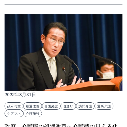
2022年8月31日
政府与党
処遇改善
介護経営
住まい
訪問介護
通所介護
ケアマネ
介護施設
政府、介護職の処遇改善へ介護費の見える化