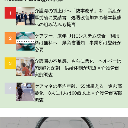
介護職の賃上げへ「抜本改革」を 労組が
1
厚労省に要請書 処遇改善加算の基本報酬
への組み込みも提言
ケアプー、来年1月にシステム統合 利用
2
料は無料へ 厚労省通知 事業所は登録が
必要
介護職の不足感、さらに悪化 ヘルパーは
3
8割超と深刻 供給体制が切迫＝介護労働
実態調査
ケアマネの平均年齢、55歳超える 進む高
4
齢化 3人に1人は60歳以上＝介護労働実態
調査