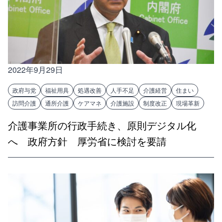
2022年9月29日
政府与党
福祉用具
処遇改善
人手不足
介護経営
住まい
訪問介護
通所介護
ケアマネ
介護施設
制度改正
現場革新
介護事業所の行政手続き、原則デジタル化
へ 政府方針 厚労省に検討を要請