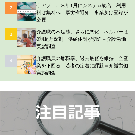
ケアプー、来年1月にシステム統合 利用
2
料は無料へ 厚労省通知 事業所は登録が
必要
介護職の不足感、さらに悪化 ヘルパーは
3
8割超と深刻 供給体制が切迫＝介護労働
実態調査
介護職員の離職率、過去最低を維持 全産
4
業を下回る 若者の定着に課題＝介護労働
実態調査