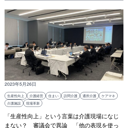
2023年5月26日
生産性向上
介護経営
住まい
訪問介護
通所介護
ケアマネ
介護施設
現場革新
「生産性向上」という言葉は介護現場になじ
まない？ 審議会で異論 「他の表現を使っ