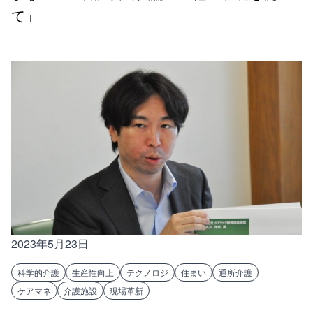
て」
2023年5月23日
科学的介護
生産性向上
テクノロジ
住まい
通所介護
ケアマネ
介護施設
現場革新