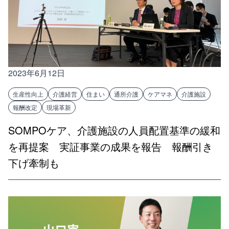
2023年6月12日
生産性向上
介護経営
住まい
通所介護
ケアマネ
介護施設
報酬改定
現場革新
SOMPOケア、介護施設の人員配置基準の緩和
を再提案 実証事業の成果を報告 報酬引き
下げ牽制も