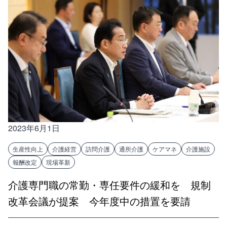
2023年6月1日
生産性向上
介護経営
訪問介護
通所介護
ケアマネ
介護施設
報酬改定
現場革新
介護専門職の常勤・専任要件の緩和を 規制
改革会議が提案 今年度中の措置を要請