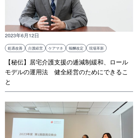
2023年6月12日
処遇改善
介護経営
ケアマネ
報酬改定
現場革新
【秘伝】居宅介護支援の逓減制緩和、ロール
モデルの運用法 健全経営のためにできるこ
と