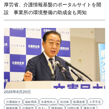
厚労省、介護情報基盤のポータルサイトを開
設 事業所の環境整備の助成金も周知
2025年8月20日
介護福祉士
福祉用具
生産性向上
自治体
処遇改善
人手不足
物価高騰
介護経営
住まい
障害福祉
訪問介護
通所介護