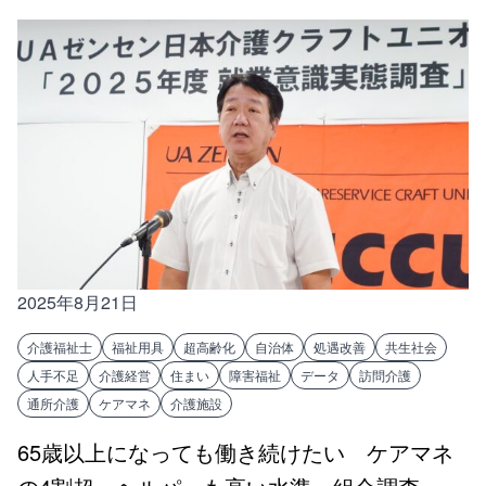
2025年8月21日
介護福祉士
福祉用具
超高齢化
自治体
処遇改善
共生社会
人手不足
介護経営
住まい
障害福祉
データ
訪問介護
通所介護
ケアマネ
介護施設
65歳以上になっても働き続けたい ケアマネ