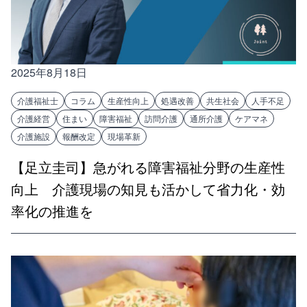
2025年8月18日
介護福祉士
コラム
生産性向上
処遇改善
共生社会
人手不足
介護経営
住まい
障害福祉
訪問介護
通所介護
ケアマネ
介護施設
報酬改定
現場革新
【足立圭司】急がれる障害福祉分野の生産性
向上 介護現場の知見も活かして省力化・効
率化の推進を