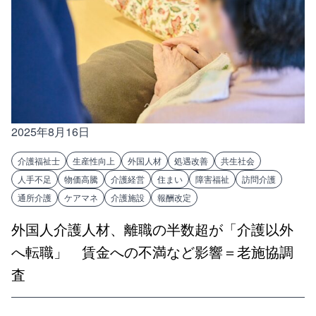
2025年8月16日
介護福祉士
生産性向上
外国人材
処遇改善
共生社会
人手不足
物価高騰
介護経営
住まい
障害福祉
訪問介護
通所介護
ケアマネ
介護施設
報酬改定
外国人介護人材、離職の半数超が「介護以外
へ転職」 賃金への不満など影響＝老施協調
査