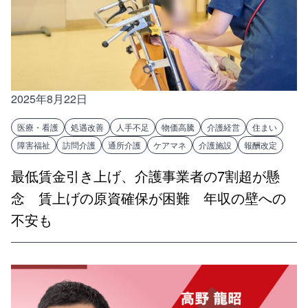
2025年8月22日
医療・看護
処遇改善
人手不足
物価高騰
介護経営
住まい
障害福祉
訪問介護
通所介護
ケアマネ
介護施設
報酬改定
最低賃金引き上げ、介護事業者の7割超が懸
念 賃上げの原資確保が困難 年収の壁への
不安も