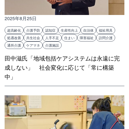
2025年8月25日
超高齢化
介護予防
認知症
生産性向上
自治体
福祉用具
処遇改善
共生社会
人手不足
住まい
障害福祉
訪問介護
通所介護
ケアマネ
介護施設
田中滋氏「地域包括ケアシステムは永遠に完
成しない」 社会変化に応じて「常に構築
中」