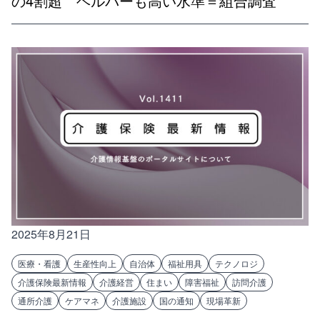
の4割超 ヘルパーも高い水準＝組合調査
2025年8月21日
医療・看護
生産性向上
自治体
福祉用具
テクノロジ
介護保険最新情報
介護経営
住まい
障害福祉
訪問介護
通所介護
ケアマネ
介護施設
国の通知
現場革新