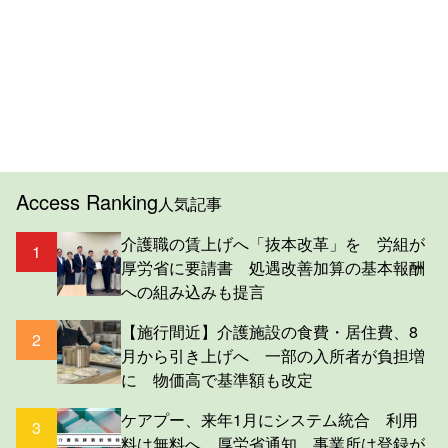
Access Ranking
人気記事
介護職の賃上げへ「抜本改革」を 労組が
1
厚労省に要請書 処遇改善加算の基本報酬
への組み込みも提言
【施行間近】介護施設の食費・居住費、8
2
月から引き上げへ 一部の入所者が負担増
に 物価高で基準額も改定
ケアプー、来年1月にシステム統合 利用
3
料は無料へ 厚労省通知 事業所は登録が