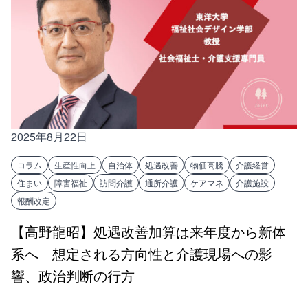
2025年8月22日
コラム
生産性向上
自治体
処遇改善
物価高騰
介護経営
住まい
障害福祉
訪問介護
通所介護
ケアマネ
介護施設
報酬改定
【高野龍昭】処遇改善加算は来年度から新体
系へ 想定される方向性と介護現場への影
響、政治判断の行方