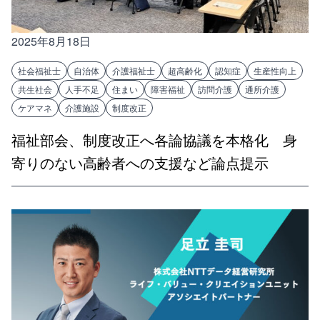
2025年8月18日
社会福祉士
自治体
介護福祉士
超高齢化
認知症
生産性向上
共生社会
人手不足
住まい
障害福祉
訪問介護
通所介護
ケアマネ
介護施設
制度改正
福祉部会、制度改正へ各論協議を本格化 身
寄りのない高齢者への支援など論点提示