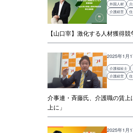
外国人材
介
介護経営
住
【山口宰】激化する人材獲得競
2025年1月
介護福祉士
介護経営
住
介事連・斉藤氏、介護職の賃上
上に」
2025年1月