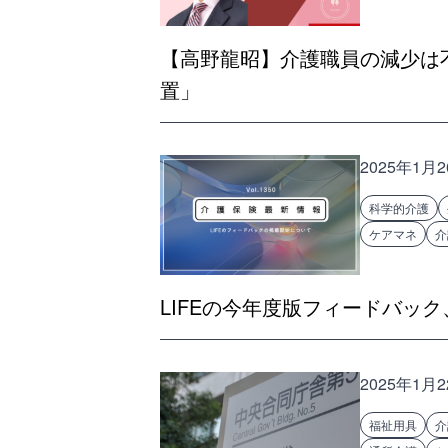
【高野龍昭】介護職員の減少は
置」
2025年1月
科学的介護
ケアマネ
介
LIFEの今年度版フィードバッ
2025年1月
福祉用具
介