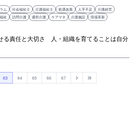
ラム
社会福祉士
介護福祉士
処遇改善
人手不足
介護経営
福祉
訪問介護
通所介護
ケアマネ
介護施設
現場革新
せる責任と大切さ 人・組織を育てることは自分
63
64
65
66
67