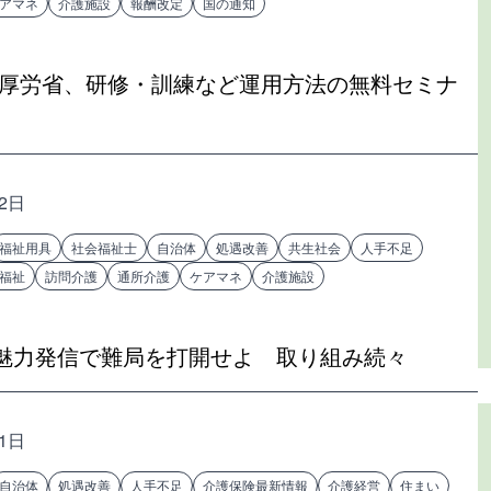
アマネ
介護施設
報酬改定
国の通知
 厚労省、研修・訓練など運用方法の無料セミナ
22日
福祉用具
社会福祉士
自治体
処遇改善
共生社会
人手不足
福祉
訪問介護
通所介護
ケアマネ
介護施設
魅力発信で難局を打開せよ 取り組み続々
21日
自治体
処遇改善
人手不足
介護保険最新情報
介護経営
住まい