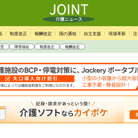
設
制度改正
報酬改定
国の通知
自立支援
現場革新
注
経営
障害福祉
制度改正
報酬改定