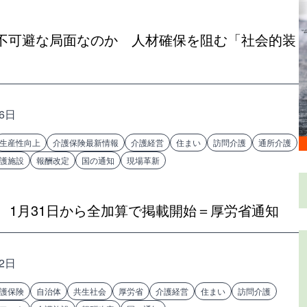
不可避な局面なのか 人材確保を阻む「社会的装
26日
生産性向上
介護保険最新情報
介護経営
住まい
訪問介護
通所介護
護施設
報酬改定
国の通知
現場革新
ク、1月31日から全加算で掲載開始＝厚労省通知
22日
護保険
自治体
共生社会
厚労省
介護経営
住まい
訪問介護