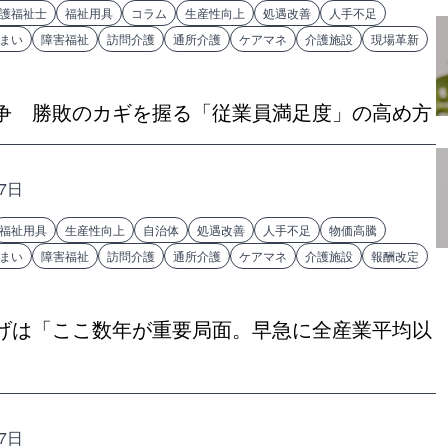
護福祉士
福祉用具
コラム
生産性向上
処遇改善
人手不足
まい
障害福祉
訪問介護
通所介護
ケアマネ
介護施設
現場革新
争 勝敗のカギを握る「従業員満足度」の高め方
17日
福祉用具
生産性向上
自治体
処遇改善
人手不足
物価高騰
まい
障害福祉
訪問介護
通所介護
ケアマネ
介護施設
報酬改定
げは「ここ数年が重要局面。早急に全産業平均以
17日