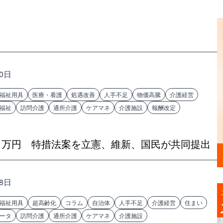
30日
福祉用具
医療・看護
処遇改善
人手不足
物価高騰
介護経営
福祉
訪問介護
通所介護
ケアマネ
介護施設
報酬改定
1万円 特措法案を立憲、維新、国民が共同提出
28日
福祉用具
超高齢化
コラム
自治体
人手不足
介護経営
住まい
ータ
訪問介護
通所介護
ケアマネ
介護施設