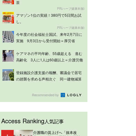
茶
PR(ハーブ健康本舗)
アマゾン1位の実績！380円で5日間お試
し。
PR(ハーブ健康本舗)
今年度の社会福祉士国試、来年2月7日に
実施 9月3日から受付開始＝厚労省
ケアマネの平均年齢、55歳超える 進む
高齢化 3人に1人は60歳以上＝介護労働
実...
登録施設介護支援の報酬、審議会で居宅
の踏襲を求める声相次ぐ 同一建物減算
は意見分...
Recommended by
Access Ranking
人気記事
介護職の賃上げへ「抜本改
1