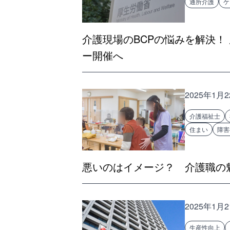
通所介護
ケ
介護現場のBCPの悩みを解決！
ー開催へ
2025年1月
介護福祉士
住まい
障害
悪いのはイメージ？ 介護職の
2025年1月
生産性向上