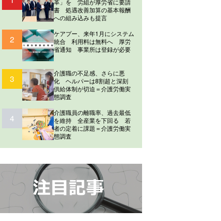
革」を 労組が厚労省に要請
書 処遇改善加算の基本報酬
への組み込みも提言
ケアプー、来年1月にシステム
2
統合 利用料は無料へ 厚労
省通知 事業所は登録が必要
介護職の不足感、さらに悪
3
化 ヘルパーは8割超と深刻
供給体制が切迫＝介護労働実
態調査
介護職員の離職率、過去最低
4
を維持 全産業を下回る 若
者の定着に課題＝介護労働実
態調査