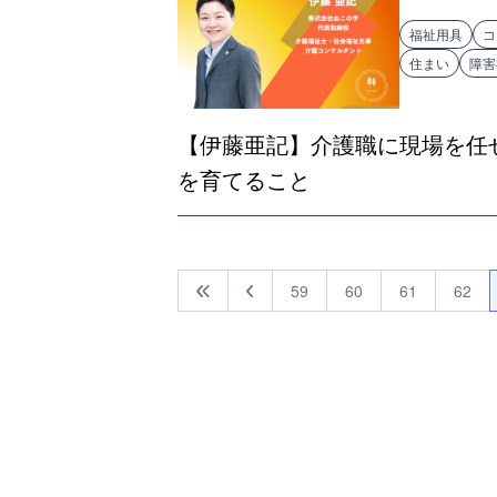
福祉用具
コ
住まい
障害
【伊藤亜記】介護職に現場を任
を育てること
59
60
61
62