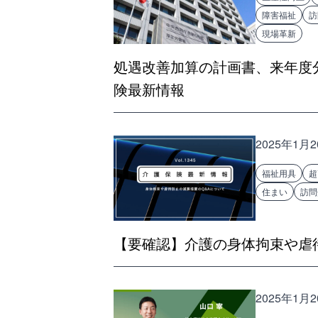
障害福祉
訪
現場革新
処遇改善加算の計画書、来年度
険最新情報
2025年1月
福祉用具
超
住まい
訪問
【要確認】介護の身体拘束や虐
2025年1月