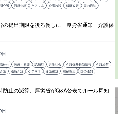
問介護
通所介護
ケアマネ
介護施設
報酬改定
国の通知
分の提出期限を後ろ倒しに 厚労省通知 介護保
20日
高齢化
医療・看護
認知症
共生社会
介護保険最新情報
介護経営
介護
通所介護
ケアマネ
介護施設
報酬改定
国の通知
待防止の減算、厚労省がQ&A公表でルール周知
20日