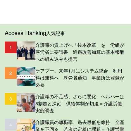
Access Ranking
人気記事
介護職の賃上げへ「抜本改革」を 労組が
1
厚労省に要請書 処遇改善加算の基本報酬
への組み込みも提言
ケアプー、来年1月にシステム統合 利用
2
料は無料へ 厚労省通知 事業所は登録が
必要
介護職の不足感、さらに悪化 ヘルパーは
3
8割超と深刻 供給体制が切迫＝介護労働
実態調査
介護職員の離職率、過去最低を維持 全産
4
業を下回る 若者の定着に課題＝介護労働