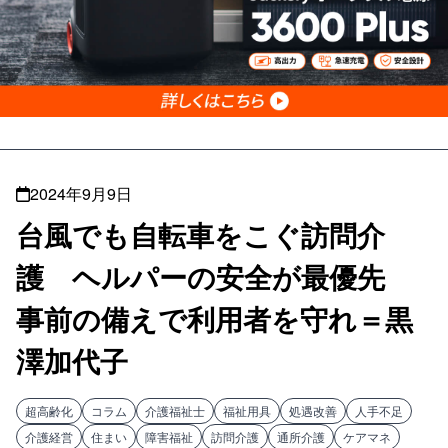
2024年9月9日
台風でも自転車をこぐ訪問介
護 ヘルパーの安全が最優先
事前の備えで利用者を守れ＝黒
澤加代子
超高齢化
コラム
介護福祉士
福祉用具
処遇改善
人手不足
介護経営
住まい
障害福祉
訪問介護
通所介護
ケアマネ