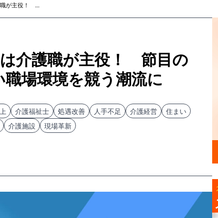
が主役！ ...
代は介護職が主役！ 節目の
すい職場環境を競う潮流に
上
介護福祉士
処遇改善
人手不足
介護経営
住まい
介護施設
現場革新