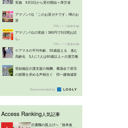
実施 9月3日から受付開始＝厚労省
アマゾン1位「このお茶ガチです」噂のお
茶
PR(ハーブ健康本舗)
アマゾン1位の実績！380円で5日間お試
し。
PR(ハーブ健康本舗)
ケアマネの平均年齢、55歳超える 進む
高齢化 3人に1人は60歳以上＝介護労働
実...
登録施設介護支援の報酬、審議会で居宅
の踏襲を求める声相次ぐ 同一建物減算
は意見分...
Recommended by
Access Ranking
人気記事
介護職の賃上げへ「抜本改
1