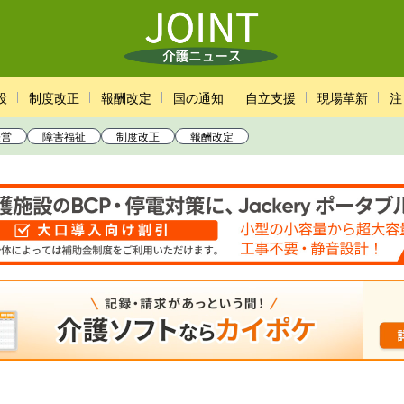
設
制度改正
報酬改定
国の通知
自立支援
現場革新
注
経営
障害福祉
制度改正
報酬改定