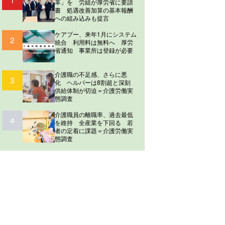
革」を 労組が厚労省に要請
書 処遇改善加算の基本報酬
への組み込みも提言
ケアプー、来年1月にシステム
2
統合 利用料は無料へ 厚労
省通知 事業所は登録が必要
介護職の不足感、さらに悪
3
化 ヘルパーは8割超と深刻
供給体制が切迫＝介護労働実
態調査
介護職員の離職率、過去最低
4
を維持 全産業を下回る 若
者の定着に課題＝介護労働実
態調査