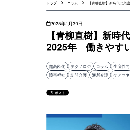
トップ
コラム
【青柳直樹】新時代は介護職
2025年1月30日
【青柳直樹】新時
2025年 働きや
超高齢化
テクノロジ
コラム
生産性向
障害福祉
訪問介護
通所介護
ケアマネ