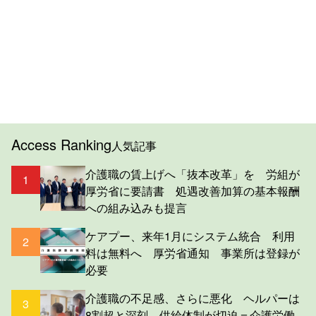
Access Ranking
人気記事
介護職の賃上げへ「抜本改革」を 労組が
1
厚労省に要請書 処遇改善加算の基本報酬
への組み込みも提言
ケアプー、来年1月にシステム統合 利用
2
料は無料へ 厚労省通知 事業所は登録が
必要
介護職の不足感、さらに悪化 ヘルパーは
3
8割超と深刻 供給体制が切迫＝介護労働