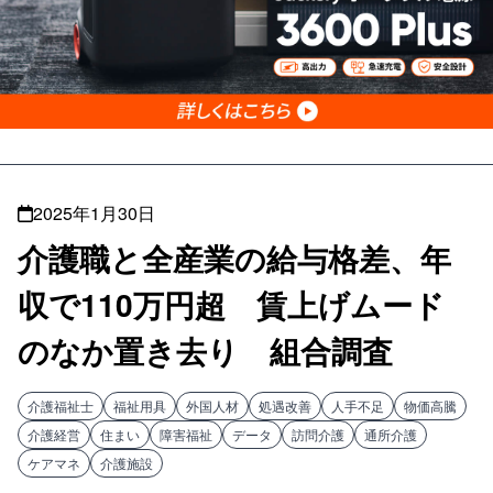
2025年1月30日
介護職と全産業の給与格差、年
収で110万円超 賃上げムード
のなか置き去り 組合調査
介護福祉士
福祉用具
外国人材
処遇改善
人手不足
物価高騰
介護経営
住まい
障害福祉
データ
訪問介護
通所介護
ケアマネ
介護施設