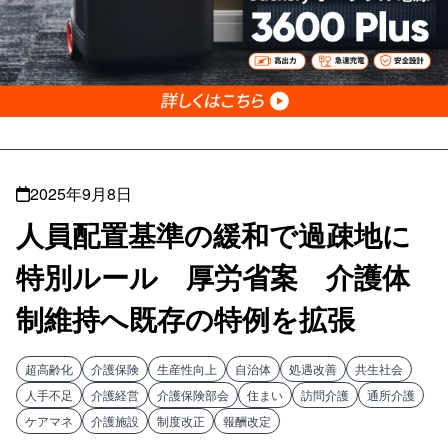
2025年9月8日
人員配置基準の緩和で過疎地に
特別ルール 厚労省案 介護体
制維持へ既存の特例を拡張
超高齢化
介護保険
生産性向上
自治体
処遇改善
共生社会
人手不足
介護経営
介護保険部会
住まい
訪問介護
通所介護
ケアマネ
介護施設
制度改正
報酬改定