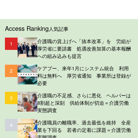
Access Ranking
人気記事
介護職の賃上げへ「抜本改革」を 労組が
1
厚労省に要請書 処遇改善加算の基本報酬
への組み込みも提言
ケアプー、来年1月にシステム統合 利用
2
料は無料へ 厚労省通知 事業所は登録が
必要
介護職の不足感、さらに悪化 ヘルパーは
3
8割超と深刻 供給体制が切迫＝介護労働
実態調査
介護職員の離職率、過去最低を維持 全産
4
業を下回る 若者の定着に課題＝介護労働
実態調査