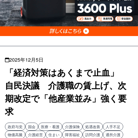
2025年12月5日
「経済対策はあくまで止血」
自民決議 介護職の賃上げ、次
期改定で「他産業並み」強く要
求
政府与党
国会
医療・看護
介護保険
処遇改善
人手不足
物価高騰
介護経営
住まい
障害福祉
訪問介護
通所介護