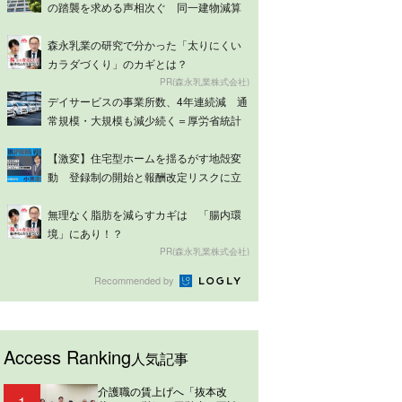
の踏襲を求める声相次ぐ 同一建物減算
は意見分...
森永乳業の研究で分かった「太りにくい
カラダづくり」のカギとは？
PR(森永乳業株式会社)
デイサービスの事業所数、4年連続減 通
常規模・大規模も減少続く＝厚労省統計
【激変】住宅型ホームを揺るがす地殻変
動 登録制の開始と報酬改定リスクに立
ち向かう...
無理なく脂肪を減らすカギは 「腸内環
境」にあり！？
PR(森永乳業株式会社)
Recommended by
Access Ranking
人気記事
介護職の賃上げへ「抜本改
1