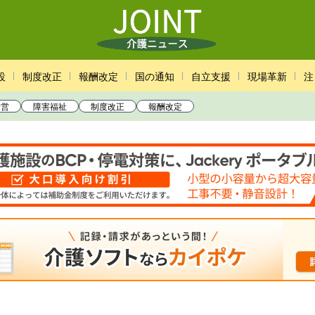
設
制度改正
報酬改定
国の通知
自立支援
現場革新
注
経営
障害福祉
制度改正
報酬改定