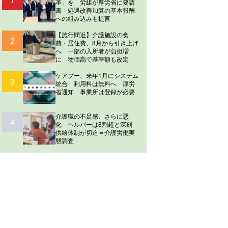
革」を 労組が厚労省に要請
書 処遇改善加算の基本報酬
への組み込みも提言
【施行間近】介護施設の食
2
費・居住費、8月から引き上げ
へ 一部の入所者が負担増
に 物価高で基準額も改定
ケアプー、来年1月にシステム
3
統合 利用料は無料へ 厚労
省通知 事業所は登録が必要
介護職の不足感、さらに悪
4
化 ヘルパーは8割超と深刻
供給体制が切迫＝介護労働実
態調査