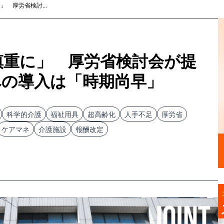
」 厚労省検討...
「慎重に」 厚労省検討会が提
への導入は「時期尚早」
科学的介護
福祉用具
超高齢化
人手不足
厚労省
ケアマネ
介護施設
報酬改定