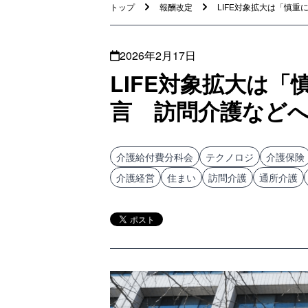
トップ
報酬改定
LIFE対象拡大は「慎重に
2026年2月17日
LIFE対象拡大は
言 訪問介護など
介護給付費分科会
テクノロジ
介護保険
介護経営
住まい
訪問介護
通所介護