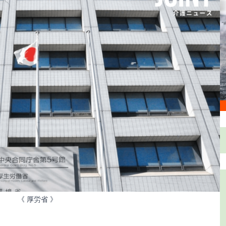
《 厚労省 》