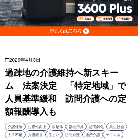
2026年4月3日
過疎地の介護維持へ新スキー
ム 法案決定 「特定地域」で
人員基準緩和 訪問介護への定
額報酬導入も
介護保険
生産性向上
自治体
福祉用具
超高齢化
共生社会
人手不足
介護経営
住まい
訪問介護
通所介護
ケアマネ