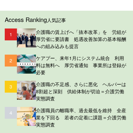
Access Ranking
人気記事
介護職の賃上げへ「抜本改革」を 労組が
1
厚労省に要請書 処遇改善加算の基本報酬
への組み込みも提言
ケアプー、来年1月にシステム統合 利用
2
料は無料へ 厚労省通知 事業所は登録が
必要
介護職の不足感、さらに悪化 ヘルパーは
3
8割超と深刻 供給体制が切迫＝介護労働
実態調査
介護職員の離職率、過去最低を維持 全産
4
業を下回る 若者の定着に課題＝介護労働
実態調査