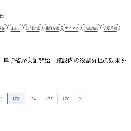
7日
科会
住まい
訪問介護
通所介護
ケアマネ
介護施設
現場革新
 厚労省が実証開始 施設内の役割分担の効果を
72
173
174
175
176