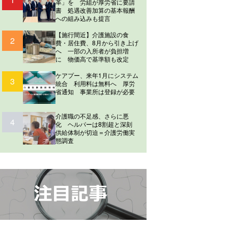
革」を 労組が厚労省に要請
書 処遇改善加算の基本報酬
への組み込みも提言
【施行間近】介護施設の食
2
費・居住費、8月から引き上げ
へ 一部の入所者が負担増
に 物価高で基準額も改定
ケアプー、来年1月にシステム
3
統合 利用料は無料へ 厚労
省通知 事業所は登録が必要
介護職の不足感、さらに悪
4
化 ヘルパーは8割超と深刻
供給体制が切迫＝介護労働実
態調査