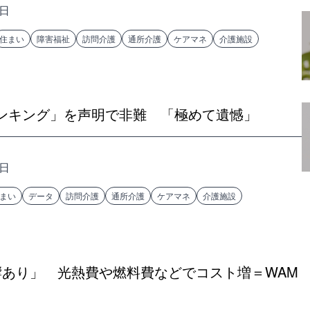
8日
住まい
障害福祉
訪問介護
通所介護
ケアマネ
介護施設
ンキング」を声明で非難 「極めて遺憾」
8日
まい
データ
訪問介護
通所介護
ケアマネ
介護施設
響あり」 光熱費や燃料費などでコスト増＝WAM