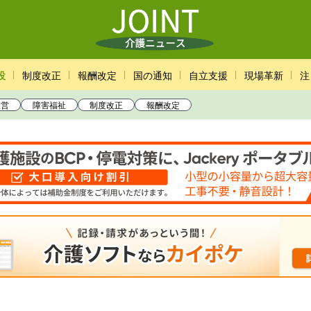
設
制度改正
報酬改定
国の通知
自立支援
現場革新
注
経営
障害福祉
制度改正
報酬改定