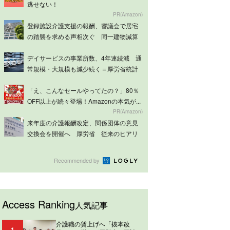
逃せない！
PR(Amazon)
登録施設介護支援の報酬、審議会で居宅
の踏襲を求める声相次ぐ 同一建物減算
は意見分...
デイサービスの事業所数、4年連続減 通
常規模・大規模も減少続く＝厚労省統計
「え、こんなセールやってたの？」80％
OFF以上が続々登場！Amazonの本気が...
PR(Amazon)
来年度の介護報酬改定、関係団体の意見
交換会を開催へ 厚労省 従来のヒアリ
ングを拡...
Recommended by
Access Ranking
人気記事
介護職の賃上げへ「抜本改
1