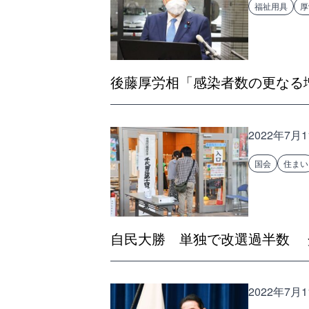
福祉用具
厚
後藤厚労相「感染者数の更なる
2022年7月
国会
住まい
自民大勝 単独で改選過半数 
2022年7月