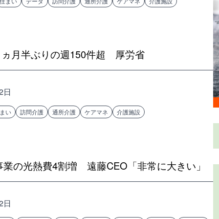
住まい
データ
訪問介護
通所介護
ケアマネ
介護施設
ヵ月半ぶりの週150件超 厚労省
12日
まい
訪問介護
通所介護
ケアマネ
介護施設
事業の光熱費4割増 遠藤CEO「非常に大きい」
12日