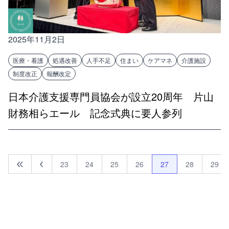
2025年11月2日
医療・看護
処遇改善
人手不足
住まい
ケアマネ
介護施設
制度改正
報酬改定
日本介護支援専門員協会が設立20周年 片山
財務相らエール 記念式典に要人参列
23
24
25
26
27
28
29