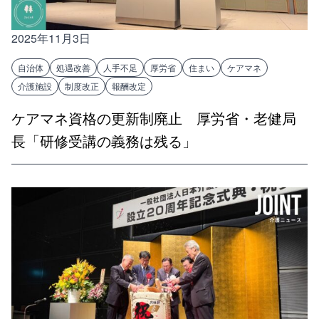
2025年11月3日
自治体
処遇改善
人手不足
厚労省
住まい
ケアマネ
介護施設
制度改正
報酬改定
ケアマネ資格の更新制廃止 厚労省・老健局
長「研修受講の義務は残る」