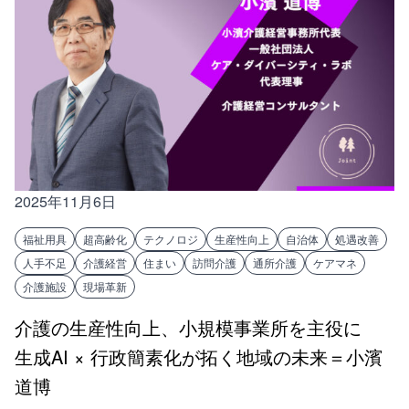
2025年11月6日
福祉用具
超高齢化
テクノロジ
生産性向上
自治体
処遇改善
人手不足
介護経営
住まい
訪問介護
通所介護
ケアマネ
介護施設
現場革新
介護の生産性向上、小規模事業所を主役に
生成AI × 行政簡素化が拓く地域の未来＝小濱
道博