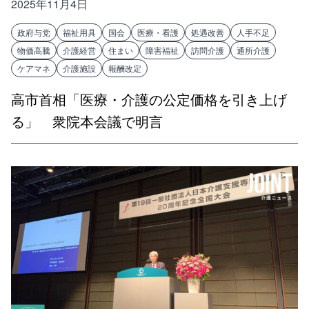
2025年11月4日
政府与党
福祉用具
国会
医療・看護
処遇改善
人手不足
物価高騰
介護経営
住まい
障害福祉
訪問介護
通所介護
ケアマネ
介護施設
報酬改定
高市首相「医療・介護の公定価格を引き上げ
る」 衆院本会議で明言