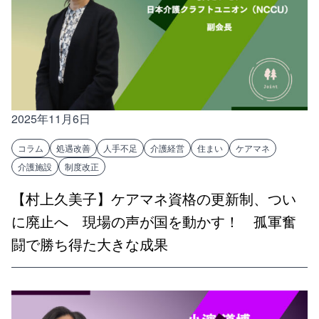
2025年11月6日
コラム
処遇改善
人手不足
介護経営
住まい
ケアマネ
介護施設
制度改正
【村上久美子】ケアマネ資格の更新制、つい
に廃止へ 現場の声が国を動かす！ 孤軍奮
闘で勝ち得た大きな成果