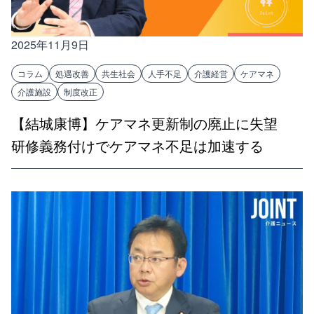
2025年11月9日
コラム
処遇改善
共生社会
人手不足
介護経営
ケアマネ
介護施設
制度改正
【結城康博】ケアマネ更新制の廃止に失望
研修義務付けでケアマネ不足は加速する