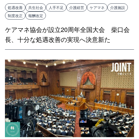
処遇改善
共生社会
人手不足
介護経営
ケアマネ
介護施設
制度改正
報酬改定
ケアマネ協会が設立20周年全国大会 柴口会
長、十分な処遇改善の実現へ決意新た