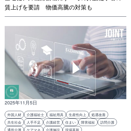
賃上げを要請 物価高騰の対策も
2025年11月5日
外国人材
介護福祉士
福祉用具
生産性向上
処遇改善
共生社会
人手不足
介護経営
住まい
障害福祉
訪問介護
通所介護
ケアマネ
介護施設
現場革新