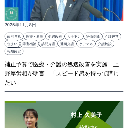
2025年11月8日
政府与党
医療・看護
処遇改善
人手不足
物価高騰
介護経営
住まい
障害福祉
訪問介護
通所介護
ケアマネ
介護施設
報酬改定
補正予算で医療・介護の処遇改善を実施 上
野厚労相が明言 「スピード感を持って講じ
たい」