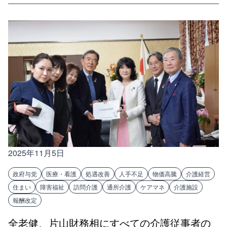
2025年11月5日
政府与党
医療・看護
処遇改善
人手不足
物価高騰
介護経営
住まい
障害福祉
訪問介護
通所介護
ケアマネ
介護施設
報酬改定
全老健、片山財務相にすべての介護従事者の