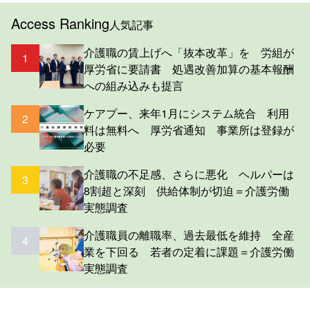
Access Ranking
人気記事
介護職の賃上げへ「抜本改革」を 労組が
1
厚労省に要請書 処遇改善加算の基本報酬
への組み込みも提言
ケアプー、来年1月にシステム統合 利用
2
料は無料へ 厚労省通知 事業所は登録が
必要
介護職の不足感、さらに悪化 ヘルパーは
3
8割超と深刻 供給体制が切迫＝介護労働
実態調査
介護職員の離職率、過去最低を維持 全産
4
業を下回る 若者の定着に課題＝介護労働
実態調査