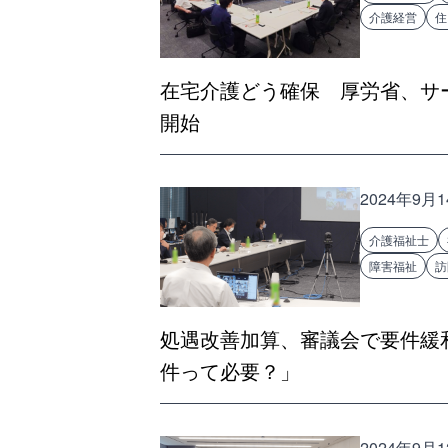
介護経営
住
在宅介護どう確保 厚労省、サ
開始
2024年9月
介護福祉士
障害福祉
訪
処遇改善加算、審議会で要件緩
件って必要？」
2024年9月