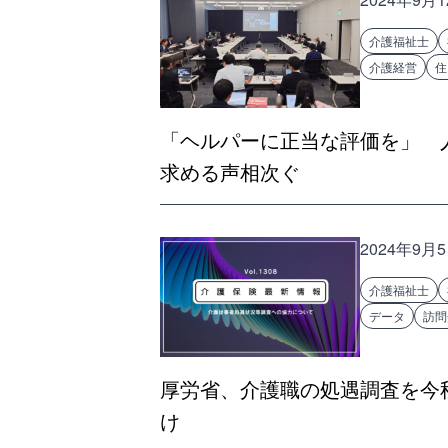
介護福祉士
介護経営
住
「ヘルパーに正当な評価を」 
求める声相次ぐ
2024年9月
介護福祉士
データ
訪問
厚労省、介護職の処遇調査を今
け