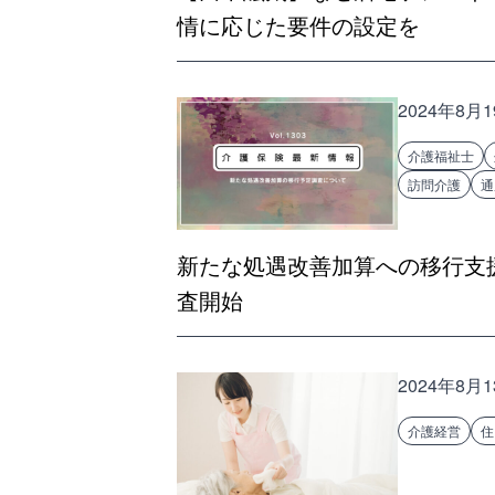
情に応じた要件の設定を
2024年8月
介護福祉士
訪問介護
通
新たな処遇改善加算への移行支
査開始
2024年8月
介護経営
住