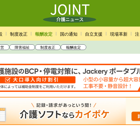
設
制度改正
報酬改定
国の通知
自立支援
現場革新
注
経営
障害福祉
制度改正
報酬改定