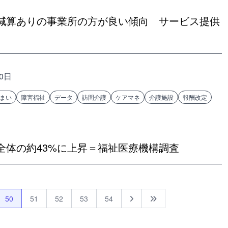
減算ありの事業所の方が良い傾向 サービス提供
10日
まい
障害福祉
データ
訪問介護
ケアマネ
介護施設
報酬改定
全体の約43%に上昇＝福祉医療機構調査
50
51
52
53
54