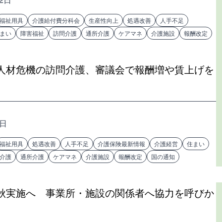
福祉用具
介護給付費分科会
生産性向上
処遇改善
人手不足
まい
障害福祉
訪問介護
通所介護
ケアマネ
介護施設
報酬改定
人材危機の訪問介護、審議会で報酬増や賃上げを
5日
福祉用具
処遇改善
人手不足
介護保険最新情報
介護経営
住まい
介護
通所介護
ケアマネ
介護施設
報酬改定
国の通知
秋実施へ 事業所・施設の関係者へ協力を呼びか