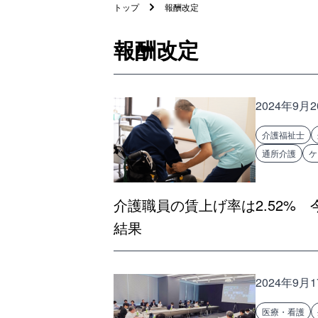
トップ
報酬改定
報酬改定
2024年9月
介護福祉士
通所介護
ケ
介護職員の賃上げ率は2.52%
結果
2024年9月
医療・看護