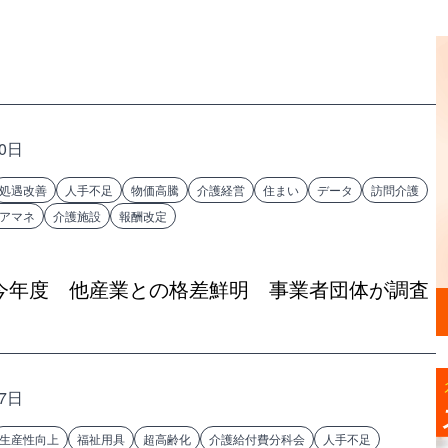
20日
処遇改善
人手不足
物価高騰
介護経営
住まい
データ
訪問介護
アマネ
介護施設
報酬改定
 今年度 他産業との格差鮮明 事業者団体が調査
17日
生産性向上
福祉用具
超高齢化
介護給付費分科会
人手不足