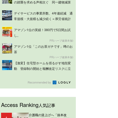
の踏襲を求める声相次ぐ 同一建物減算
は意見分...
デイサービスの事業所数、4年連続減 通
常規模・大規模も減少続く＝厚労省統計
アマゾン1位の実績！380円で5日間お試
し。
PR(ハーブ健康本舗)
アマゾン1位「このお茶ガチです」噂のお
茶
PR(ハーブ健康本舗)
【激変】住宅型ホームを揺るがす地殻変
動 登録制の開始と報酬改定リスクに立
ち向かう...
Recommended by
Access Ranking
人気記事
介護職の賃上げへ「抜本改
1