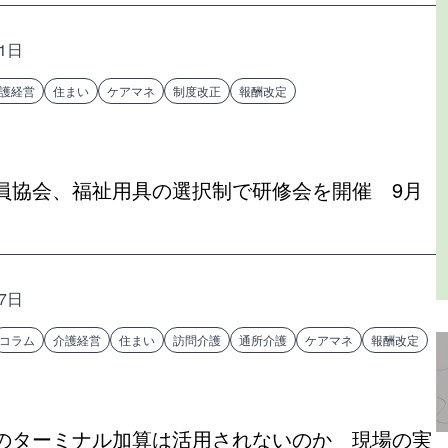
31日
護経営
住まい
ケアマネ
制度改正
報酬改定
員協会、福祉用具の選択制で研修会を開催 9月
27日
コラム
介護経営
住まい
訪問介護
通所介護
ケアマネ
報酬改定
のターミナル加算は活用されないのか 現場の実