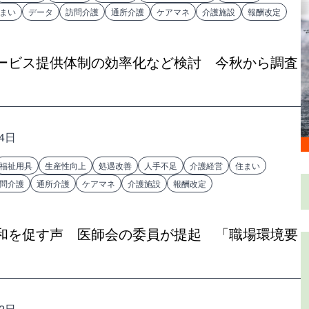
まい
データ
訪問介護
通所介護
ケアマネ
介護施設
報酬改定
ービス提供体制の効率化など検討 今秋から調査
14日
福祉用具
生産性向上
処遇改善
人手不足
介護経営
住まい
問介護
通所介護
ケアマネ
介護施設
報酬改定
和を促す声 医師会の委員が提起 「職場環境要
12日