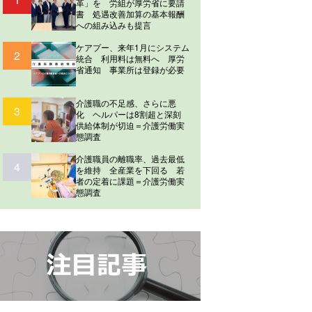
革」を 労組が厚労省に要請
書 処遇改善加算の基本報酬
への組み込みも提言
ケアプー、来年1月にシステム
2
統合 利用料は無料へ 厚労
省通知 事業所は登録が必要
介護職の不足感、さらに悪
3
化 ヘルパーは8割超と深刻
供給体制が切迫＝介護労働実
態調査
介護職員の離職率、過去最低
4
を維持 全産業を下回る 若
者の定着に課題＝介護労働実
態調査