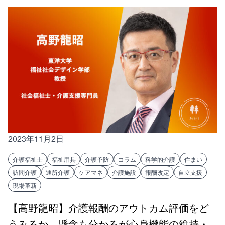
2023年11月2日
介護福祉士
福祉用具
介護予防
コラム
科学的介護
住まい
訪問介護
通所介護
ケアマネ
介護施設
報酬改定
自立支援
現場革新
【高野龍昭】介護報酬のアウトカム評価をど
うみるか 懸念も分かるが心身機能の維持・