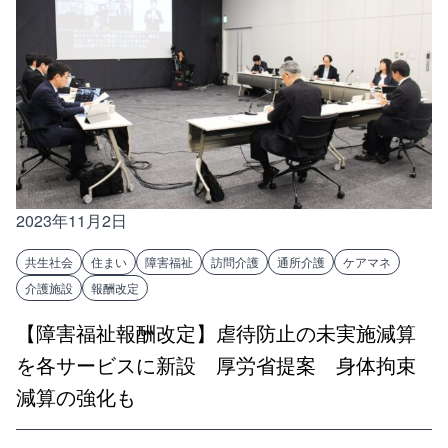
2023年11月2日
共生社会
住まい
障害福祉
訪問介護
通所介護
ケアマネ
介護施設
報酬改定
【障害福祉報酬改定】虐待防止の未実施減算
を各サービスに新設 厚労省提案 身体拘束
減算の強化も