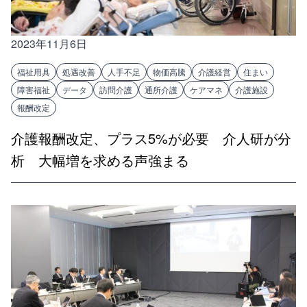
2023年11月6日
福祉用具
処遇改善
人手不足
物価高騰
介護経営
住まい
障害福祉
データ
訪問介護
通所介護
ケアマネ
介護施設
報酬改定
介護報酬改定、プラス5%が必要 介人研が分
析 大幅増を求める声強まる