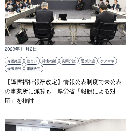
2023年11月2日
介護経営
住まい
障害福祉
訪問介護
通所介護
ケアマネ
介護施設
報酬改定
【障害福祉報酬改定】情報公表制度で未公表
の事業所に減算も 厚労省「報酬による対
応」を検討