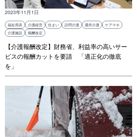
2023年11月1日
福祉用具
介護経営
住まい
訪問介護
通所介護
ケアマネ
介護施設
報酬改定
【介護報酬改定】財務省、利益率の高いサー
ビスの報酬カットを要請 「適正化の徹底
を」