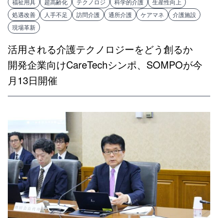
福祉用具
超高齢化
テクノロジ
科学的介護
生産性向上
処遇改善
人手不足
訪問介護
通所介護
ケアマネ
介護施設
現場革新
活用される介護テクノロジーをどう創るか
開発企業向けCareTechシンポ、SOMPOが今
月13日開催