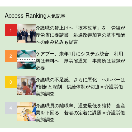
Access Ranking
人気記事
介護職の賃上げへ「抜本改革」を 労組が
1
厚労省に要請書 処遇改善加算の基本報酬
への組み込みも提言
ケアプー、来年1月にシステム統合 利用
2
料は無料へ 厚労省通知 事業所は登録が
必要
介護職の不足感、さらに悪化 ヘルパーは
3
8割超と深刻 供給体制が切迫＝介護労働
実態調査
介護職員の離職率、過去最低を維持 全産
4
業を下回る 若者の定着に課題＝介護労働
実態調査