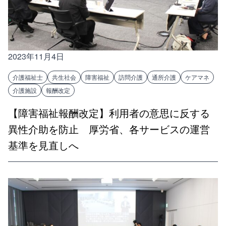
2023年11月4日
介護福祉士
共生社会
障害福祉
訪問介護
通所介護
ケアマネ
介護施設
報酬改定
【障害福祉報酬改定】利用者の意思に反する
異性介助を防止 厚労省、各サービスの運営
基準を見直しへ