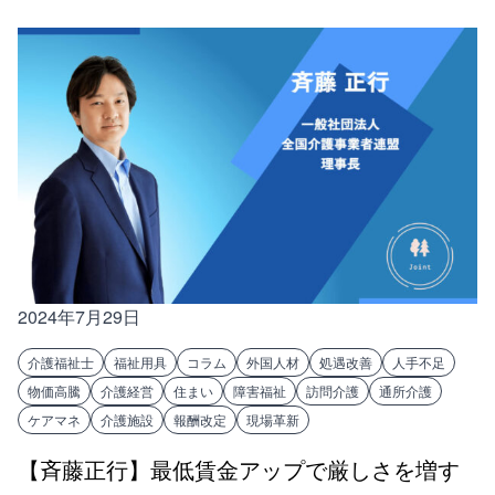
2024年7月29日
介護福祉士
福祉用具
コラム
外国人材
処遇改善
人手不足
物価高騰
介護経営
住まい
障害福祉
訪問介護
通所介護
ケアマネ
介護施設
報酬改定
現場革新
【斉藤正行】最低賃金アップで厳しさを増す