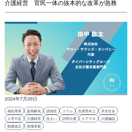
介護経営 官民一体の抜本的な改革が急務
2024年7月29日
福祉用具
超高齢化
認知症
コラム
生産性向上
共生社会
人手不足
介護経営
住まい
訪問介護
ケアマネ
介護施設
制度改正
現場革新