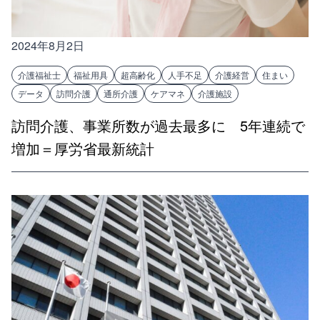
2024年8月2日
介護福祉士
福祉用具
超高齢化
人手不足
介護経営
住まい
データ
訪問介護
通所介護
ケアマネ
介護施設
訪問介護、事業所数が過去最多に 5年連続で
増加＝厚労省最新統計