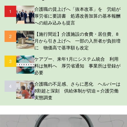
介護職の賃上げへ「抜本改革」を 労組が
1
厚労省に要請書 処遇改善加算の基本報酬
への組み込みも提言
【施行間近】介護施設の食費・居住費、8
2
月から引き上げへ 一部の入所者が負担増
に 物価高で基準額も改定
ケアプー、来年1月にシステム統合 利用
3
料は無料へ 厚労省通知 事業所は登録が
必要
介護職の不足感、さらに悪化 ヘルパーは
4
8割超と深刻 供給体制が切迫＝介護労働
実態調査