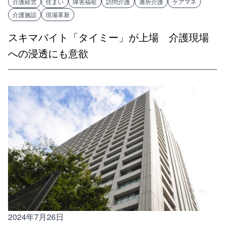
介護経営
住まい
障害福祉
訪問介護
通所介護
ケアマネ
介護施設
現場革新
スキマバイト「タイミー」が上場 介護現場
への浸透にも意欲
2024年7月26日