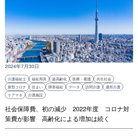
2024年7月30日
介護福祉士
福祉用具
超高齢化
医療・看護
共生社会
新型コロナ
住まい
障害福祉
データ
訪問介護
通所介護
ケアマネ
介護施設
社会保障費、初の減少 2022年度 コロナ対
策費が影響 高齢化による増加は続く