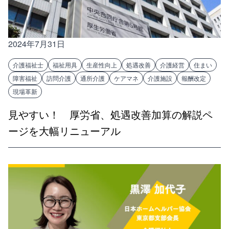
2024年7月31日
介護福祉士
福祉用具
生産性向上
処遇改善
介護経営
住まい
障害福祉
訪問介護
通所介護
ケアマネ
介護施設
報酬改定
現場革新
見やすい！ 厚労省、処遇改善加算の解説ペ
ージを大幅リニューアル