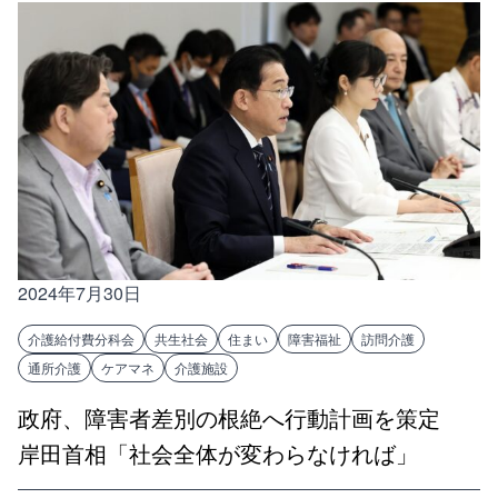
2024年7月30日
介護給付費分科会
共生社会
住まい
障害福祉
訪問介護
通所介護
ケアマネ
介護施設
政府、障害者差別の根絶へ行動計画を策定
岸田首相「社会全体が変わらなければ」