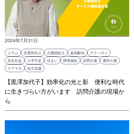
2024年7月31日
コラム
生産性向上
介護福祉士
超高齢化
テクノロジ
共生社会
人手不足
住まい
障害福祉
訪問介護
通所介護
ケアマネ
自立支援
【黒澤加代子】効率化の光と影 便利な時代
に生きづらい方がいます 訪問介護の現場か
ら