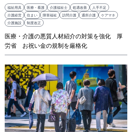
福祉用具
医療・看護
介護福祉士
処遇改善
人手不足
介護経営
住まい
障害福祉
訪問介護
通所介護
ケアマネ
介護施設
制度改正
医療・介護の悪質人材紹介の対策を強化 厚
労省 お祝い金の規制を厳格化