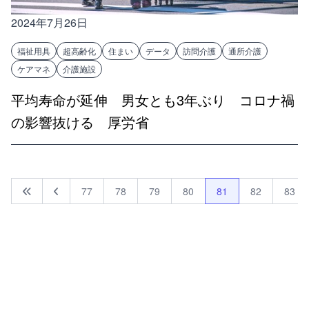
2024年7月26日
福祉用具
超高齢化
住まい
データ
訪問介護
通所介護
ケアマネ
介護施設
平均寿命が延伸 男女とも3年ぶり コロナ禍
の影響抜ける 厚労省
77
78
79
80
81
82
83