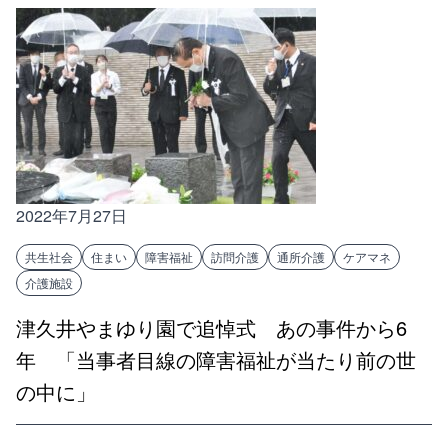
2022年7月27日
共生社会
住まい
障害福祉
訪問介護
通所介護
ケアマネ
介護施設
津久井やまゆり園で追悼式 あの事件から6
年 「当事者目線の障害福祉が当たり前の世
の中に」