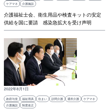
ケアマネ
介護施設
介護福祉士会、衛生用品や検査キットの安定
供給を国に要請 感染急拡大を受け声明
2022年8月1日
政府与党
福祉用具
住まい
訪問介護
通所介護
ケアマネ
介護施設
制度改正