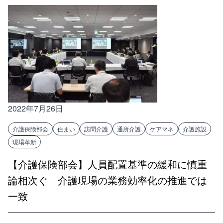
2022年7月26日
介護保険部会
住まい
訪問介護
通所介護
ケアマネ
介護施設
現場革新
【介護保険部会】人員配置基準の緩和に慎重
論相次ぐ 介護現場の業務効率化の推進では
一致