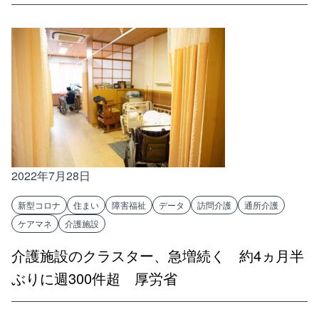
2022年7月28日
新型コロナ
住まい
障害福祉
データ
訪問介護
通所介護
ケアマネ
介護施設
介護施設のクラスター、急増続く 約4ヵ月半
ぶりに週300件超 厚労省