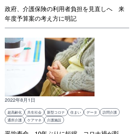
政府、介護保険の利用者負担を見直しへ 来
年度予算案の考え方に明記
2022年8月1日
超高齢化
共生社会
新型コロナ
住まい
データ
訪問介護
通所介護
ケアマネ
介護施設
平均寿命、10年ぶりに短縮 コロナ禍が影