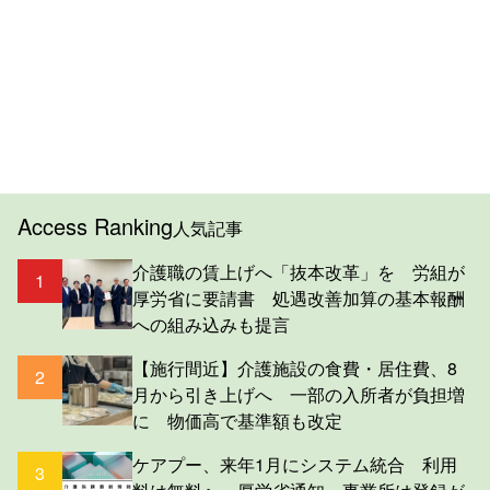
Access Ranking
人気記事
介護職の賃上げへ「抜本改革」を 労組が
1
厚労省に要請書 処遇改善加算の基本報酬
への組み込みも提言
【施行間近】介護施設の食費・居住費、8
2
月から引き上げへ 一部の入所者が負担増
に 物価高で基準額も改定
ケアプー、来年1月にシステム統合 利用
3