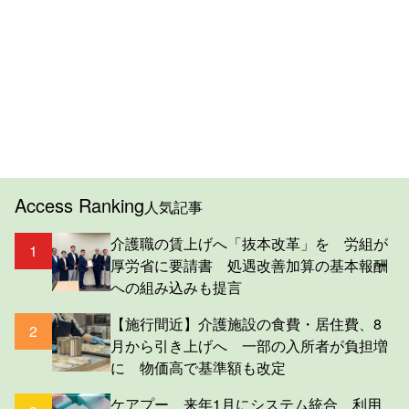
Access Ranking
人気記事
介護職の賃上げへ「抜本改革」を 労組が
1
厚労省に要請書 処遇改善加算の基本報酬
への組み込みも提言
【施行間近】介護施設の食費・居住費、8
2
月から引き上げへ 一部の入所者が負担増
に 物価高で基準額も改定
ケアプー、来年1月にシステム統合 利用