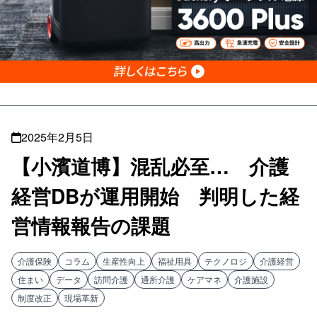
2025年2月5日
【小濱道博】混乱必至… 介護
経営DBが運用開始 判明した経
営情報報告の課題
介護保険
コラム
生産性向上
福祉用具
テクノロジ
介護経営
住まい
データ
訪問介護
通所介護
ケアマネ
介護施設
制度改正
現場革新