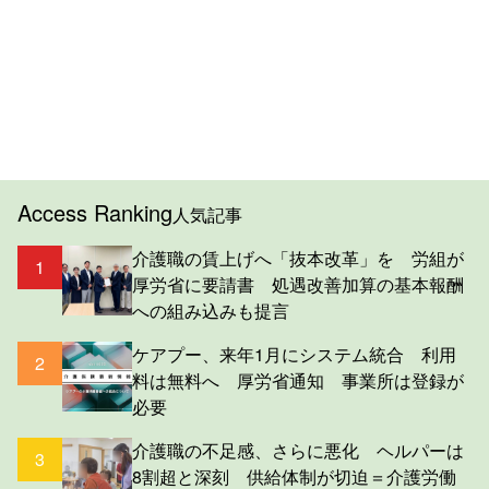
Access Ranking
人気記事
介護職の賃上げへ「抜本改革」を 労組が
1
厚労省に要請書 処遇改善加算の基本報酬
への組み込みも提言
ケアプー、来年1月にシステム統合 利用
2
料は無料へ 厚労省通知 事業所は登録が
必要
介護職の不足感、さらに悪化 ヘルパーは
3
8割超と深刻 供給体制が切迫＝介護労働