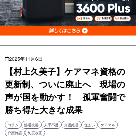
2025年11月6日
【村上久美子】ケアマネ資格の
更新制、ついに廃止へ 現場の
声が国を動かす！ 孤軍奮闘で
勝ち得た大きな成果
コラム
処遇改善
人手不足
介護経営
住まい
ケアマネ
介護施設
制度改正