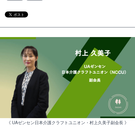
《 UAゼンセン日本介護クラフトユニオン・村上久美子副会長 》