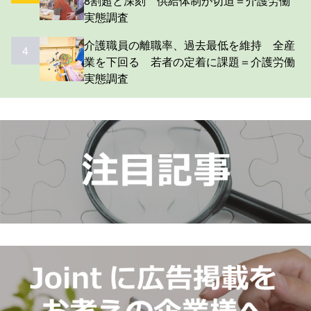
8割超と深刻 供給体制が切迫＝介護労働
実態調査
介護職員の離職率、過去最低を維持 全産
4
業を下回る 若者の定着に課題＝介護労働
実態調査