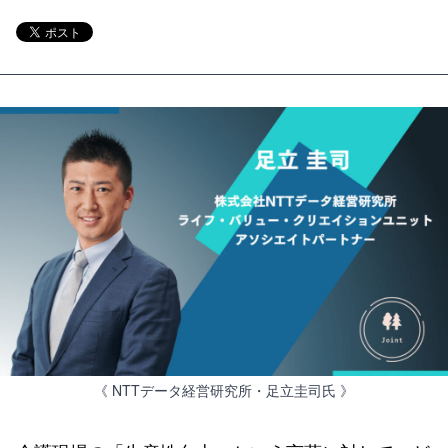
《 NTTデータ経営研究所・足立圭司氏 》