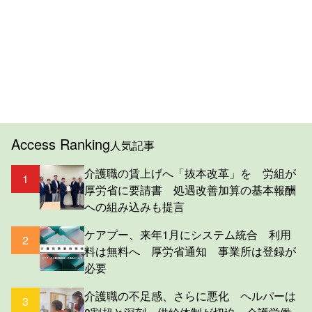
Access Ranking
人気記事
介護職の賃上げへ「抜本改革」を 労組が
1
厚労省に要請書 処遇改善加算の基本報酬
への組み込みも提言
ケアプー、来年1月にシステム統合 利用
2
料は無料へ 厚労省通知 事業所は登録が
必要
介護職の不足感、さらに悪化 ヘルパーは
3