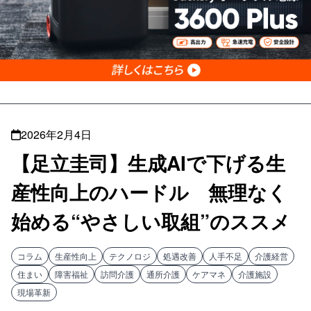
2026年2月4日
【足立圭司】生成AIで下げる生
産性向上のハードル 無理なく
始める“やさしい取組”のススメ
コラム
生産性向上
テクノロジ
処遇改善
人手不足
介護経営
住まい
障害福祉
訪問介護
通所介護
ケアマネ
介護施設
現場革新