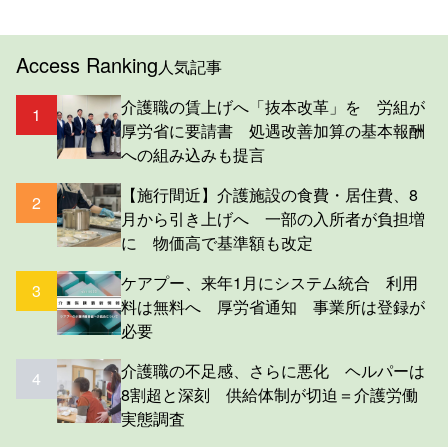
Access Ranking
人気記事
介護職の賃上げへ「抜本改革」を 労組が
1
厚労省に要請書 処遇改善加算の基本報酬
への組み込みも提言
【施行間近】介護施設の食費・居住費、8
2
月から引き上げへ 一部の入所者が負担増
に 物価高で基準額も改定
ケアプー、来年1月にシステム統合 利用
3
料は無料へ 厚労省通知 事業所は登録が
必要
介護職の不足感、さらに悪化 ヘルパーは
4
8割超と深刻 供給体制が切迫＝介護労働
実態調査