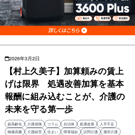
2026年3月2日
【村上久美子】加算頼みの賃上
げは限界 処遇改善加算を基本
報酬に組み込むことが、介護の
未来を守る第一歩
超高齢化
介護保険
コラム
自治体
処遇改善
人手不足
物価高騰
介護経営
住まい
障害福祉
訪問介護
通所介護