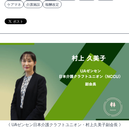
ケアマネ
介護施設
報酬改定
《 UAゼンセン日本介護クラフトユニオン・村上久美子副会長 》