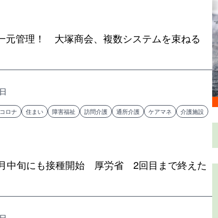
一元管理！ 大塚商会、複数システムを束ねる
8日
コロナ
住まい
障害福祉
訪問介護
通所介護
ケアマネ
介護施設
0月中旬にも接種開始 厚労省 2回目まで終えた
8日