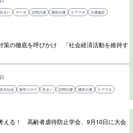
住まい
データ
訪問介護
通所介護
ケアマネ
介護施設
対策の徹底を呼びかけ 「社会経済活動を維持す
8日
共生社会
新型コロナ
住まい
訪問介護
通所介護
ケアマネ
考える！ 高齢者虐待防止学会、9月10日に大会