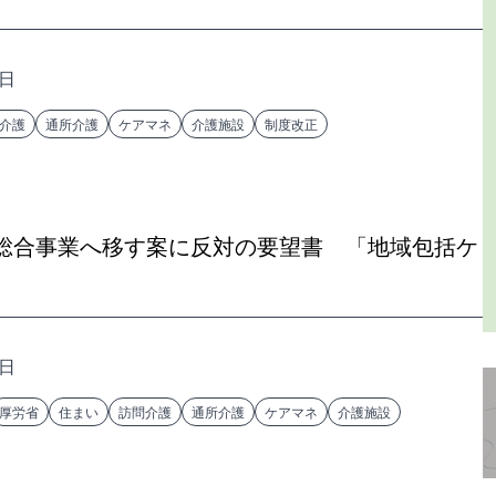
7日
介護
通所介護
ケアマネ
介護施設
制度改正
総合事業へ移す案に反対の要望書 「地域包括ケ
6日
厚労省
住まい
訪問介護
通所介護
ケアマネ
介護施設