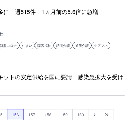
に 週515件 1ヵ月前の5.6倍に急増
3日
新型コロナ
住まい
障害福祉
訪問介護
通所介護
ケアマネ
キットの安定供給を国に要請 感染急拡大を受け
55
156
157
158
159
160