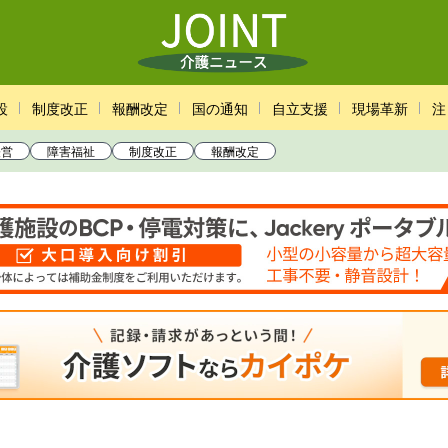
設
制度改正
報酬改定
国の通知
自立支援
現場革新
注
経営
障害福祉
制度改正
報酬改定