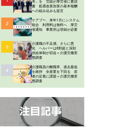
革」を 労組が厚労省に要請
書 処遇改善加算の基本報酬
への組み込みも提言
ケアプー、来年1月にシステム
2
統合 利用料は無料へ 厚労
省通知 事業所は登録が必要
介護職の不足感、さらに悪
3
化 ヘルパーは8割超と深刻
供給体制が切迫＝介護労働実
態調査
介護職員の離職率、過去最低
4
を維持 全産業を下回る 若
者の定着に課題＝介護労働実
態調査