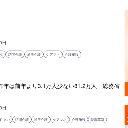
10日
タ
訪問介護
通所介護
ケアマネ
介護施設
年は前年より3.1万人少ない81.2万人 総務省
10日
住まい
訪問介護
通所介護
ケアマネ
介護施設
現場革新