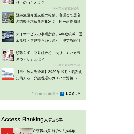
り」のカギとは？
PR(森永乳業株式会社)
登録施設介護支援の報酬、審議会で居宅
の踏襲を求める声相次ぐ 同一建物減算
は意見分...
デイサービスの事業所数、4年連続減 通
常規模・大規模も減少続く＝厚労省統計
頑張らずに取り組める「太りにくいカラ
ダづくり」とは？
PR(森永乳業株式会社)
【田中紘太氏登壇】2026年10月の義務化
に備える、介護現場のカスハラ対策 ～
ケ...
Recommended by
Access Ranking
人気記事
介護職の賃上げへ「抜本改
1