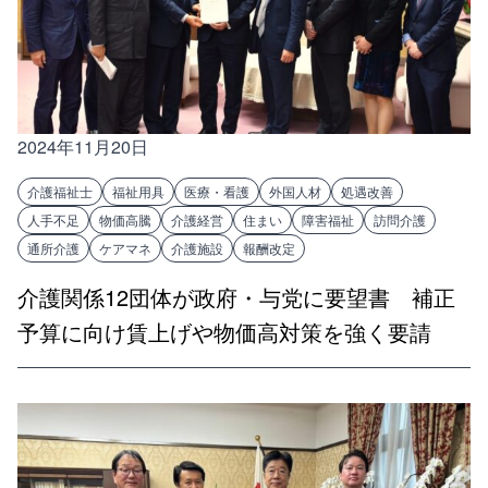
2024年11月20日
介護福祉士
福祉用具
医療・看護
外国人材
処遇改善
人手不足
物価高騰
介護経営
住まい
障害福祉
訪問介護
通所介護
ケアマネ
介護施設
報酬改定
介護関係12団体が政府・与党に要望書 補正
予算に向け賃上げや物価高対策を強く要請