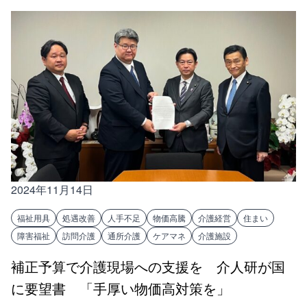
2024年11月14日
福祉用具
処遇改善
人手不足
物価高騰
介護経営
住まい
障害福祉
訪問介護
通所介護
ケアマネ
介護施設
補正予算で介護現場への支援を 介人研が国
に要望書 「手厚い物価高対策を」