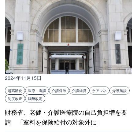
2024年11月15日
超高齢化
医療・看護
介護保険
介護経営
ケアマネ
介護施設
制度改正
報酬改定
財務省、老健・介護医療院の自己負担増を要
請 「室料を保険給付の対象外に」