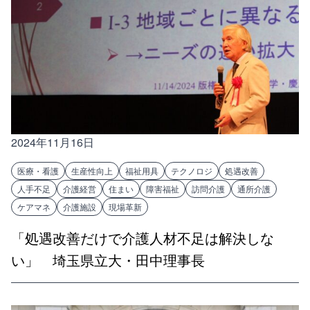
2024年11月16日
医療・看護
生産性向上
福祉用具
テクノロジ
処遇改善
人手不足
介護経営
住まい
障害福祉
訪問介護
通所介護
ケアマネ
介護施設
現場革新
「処遇改善だけで介護人材不足は解決しな
い」 埼玉県立大・田中理事長