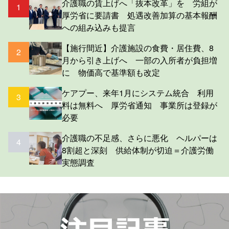
介護職の賃上げへ「抜本改革」を 労組が
1
厚労省に要請書 処遇改善加算の基本報酬
への組み込みも提言
【施行間近】介護施設の食費・居住費、8
2
月から引き上げへ 一部の入所者が負担増
に 物価高で基準額も改定
ケアプー、来年1月にシステム統合 利用
3
料は無料へ 厚労省通知 事業所は登録が
必要
介護職の不足感、さらに悪化 ヘルパーは
4
8割超と深刻 供給体制が切迫＝介護労働
実態調査