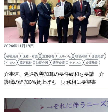
2024年11月18日
福祉用具
医療・看護
処遇改善
人手不足
物価高騰
介護経営
住まい
障害福祉
訪問介護
通所介護
ケアマネ
介護施設
介事連、処遇改善加算の要件緩和を要請 介
護職の追加3%賃上げも 財務相に要望書