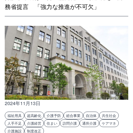
務省提言 「強力な推進が不可欠」
2024年11月13日
福祉用具
超高齢化
介護予防
総合事業
自治体
共生社会
人手不足
介護経営
住まい
訪問介護
通所介護
ケアマネ
介護施設
制度改正