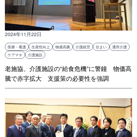
2024年11月22日
医療・看護
生産性向上
物価高騰
介護経営
住まい
通所介護
ケアマネ
介護施設
老施協、介護施設の“給食危機”に警鐘 物価高
騰で赤字拡大 支援策の必要性を強調