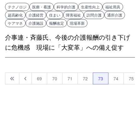
テクノロジ
医療・看護
科学的介護
生産性向上
福祉用具
超高齢化
介護経営
住まい
障害福祉
訪問介護
通所介護
ケアマネ
介護施設
報酬改定
現場革新
介事連・斉藤氏、今後の介護報酬の引き下げ
に危機感 現場に「大変革」への備え促す
69
70
71
72
73
74
75