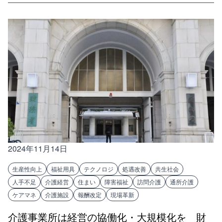
2024年11月14日
生産性向上
福祉用具
テクノロジ
処遇改善
共生社会
人手不足
介護経営
住まい
障害福祉
訪問介護
通所介護
ケアマネ
介護施設
報酬改定
現場革新
介護事業所は経営の協働化・大規模化を 財