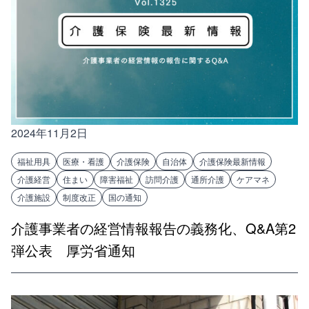
2024年11月2日
福祉用具
医療・看護
介護保険
自治体
介護保険最新情報
介護経営
住まい
障害福祉
訪問介護
通所介護
ケアマネ
介護施設
制度改正
国の通知
介護事業者の経営情報報告の義務化、Q&A第2
弾公表 厚労省通知