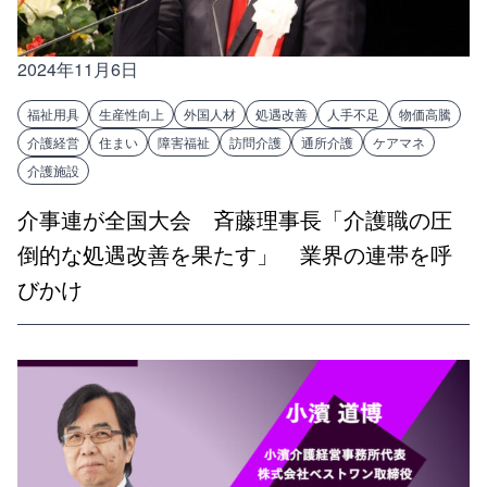
2024年11月6日
福祉用具
生産性向上
外国人材
処遇改善
人手不足
物価高騰
介護経営
住まい
障害福祉
訪問介護
通所介護
ケアマネ
介護施設
介事連が全国大会 斉藤理事長「介護職の圧
倒的な処遇改善を果たす」 業界の連帯を呼
びかけ