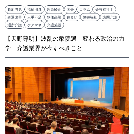
政府与党
福祉用具
超高齢化
国会
コラム
介護福祉士
処遇改善
人手不足
物価高騰
住まい
障害福祉
訪問介護
通所介護
ケアマネ
介護施設
【天野尊明】波乱の衆院選 変わる政治の力
学 介護業界が今すべきこと