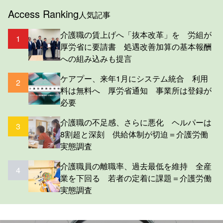
Access Ranking
人気記事
介護職の賃上げへ「抜本改革」を 労組が
1
厚労省に要請書 処遇改善加算の基本報酬
への組み込みも提言
ケアプー、来年1月にシステム統合 利用
2
料は無料へ 厚労省通知 事業所は登録が
必要
介護職の不足感、さらに悪化 ヘルパーは
3
8割超と深刻 供給体制が切迫＝介護労働
実態調査
介護職員の離職率、過去最低を維持 全産
4
業を下回る 若者の定着に課題＝介護労働
実態調査