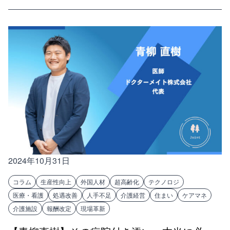
2024年10月31日
コラム
生産性向上
外国人材
超高齢化
テクノロジ
医療・看護
処遇改善
人手不足
介護経営
住まい
ケアマネ
介護施設
報酬改定
現場革新