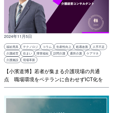
2024年11月5日
福祉用具
テクノロジ
コラム
生産性向上
処遇改善
人手不足
介護経営
住まい
障害福祉
訪問介護
通所介護
ケアマネ
介護施設
現場革新
【小濱道博】若者が集まる介護現場の共通
点 職場環境をベテランに合わせずICT化を