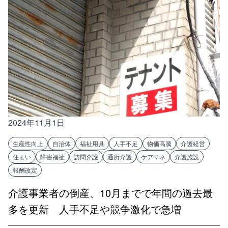
2024年11月1日
生産性向上
自治体
福祉用具
人手不足
物価高騰
介護経営
住まい
障害福祉
訪問介護
通所介護
ケアマネ
介護施設
報酬改定
介護事業者の倒産、10月までで年間の過去最
多を更新 人手不足や競争激化で急増