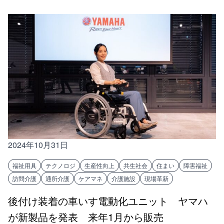
2024年10月31日
福祉用具
テクノロジ
生産性向上
共生社会
住まい
障害福祉
訪問介護
通所介護
ケアマネ
介護施設
現場革新
後付け装着の車いす電動化ユニット ヤマハ
が新製品を発表 来年1月から販売