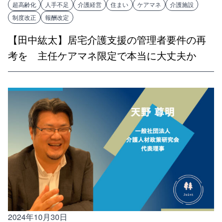
超高齢化
人手不足
介護経営
住まい
ケアマネ
介護施設
制度改正
報酬改定
【田中紘太】居宅介護支援の管理者要件の再
考を 主任ケアマネ限定で本当に大丈夫か
2024年10月30日