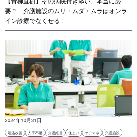
【青柳直樹】その病院付き添い、本当に必
要？ 介護施設のムリ・ムダ・ムラはオンラ
イン診療でなくせる！
2024年10月31日
処遇改善
人手不足
介護経営
住まい
ケアマネ
介護施設