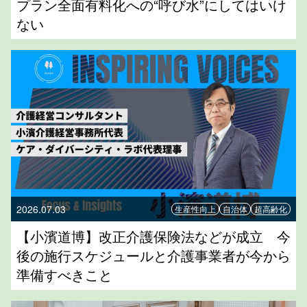
プラン全面有料化への“呼び水”にしてはいけ
ない
2026.07.03
生産性向上
自治体
超高齢化
【小濱道博】改正介護保険法などが成立 今
後の施行スケジュールと介護事業者が今から
準備すべきこと