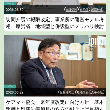
2026.06.30
介護保険
自治体
超高齢化
訪問介護の報酬改定、事業所の運営モデル考
慮 厚労省 地域型と併設型のメリハリ検討
2026.06.29
生産性向上
処遇改善
人手不足
ケアマネ協会、来年度改定に向け方針 基本
報酬と処遇改善加算の双方の引き上げ目指す