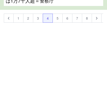
は1万7千人超＝警察庁
1
2
3
4
5
6
7
8