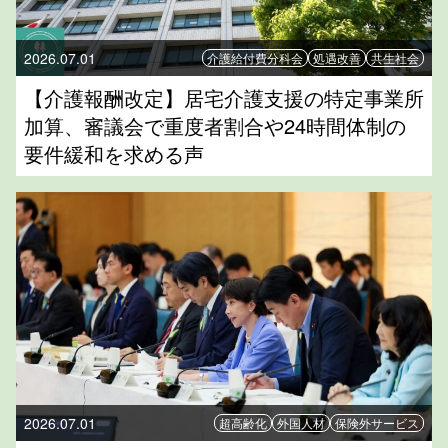
2026.07.01
介護給付費分科会
処遇改善
共生社会
【介護報酬改定】居宅介護支援の特定事業所
加算、審議会で重度者割合や24時間体制の
要件緩和を求める声
2026.07.01
超高齢化
外国人材
保険外サービス