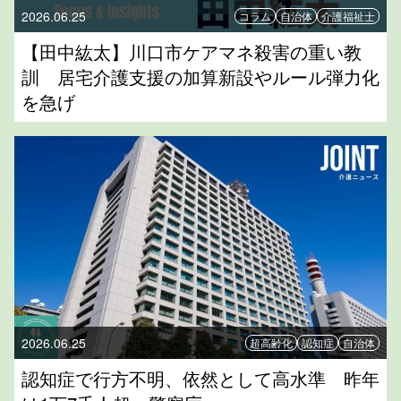
2026.06.25
コラム
自治体
介護福祉士
【田中紘太】川口市ケアマネ殺害の重い教
訓 居宅介護支援の加算新設やルール弾力化
を急げ
2026.06.25
超高齢化
認知症
自治体
認知症で行方不明、依然として高水準 昨年