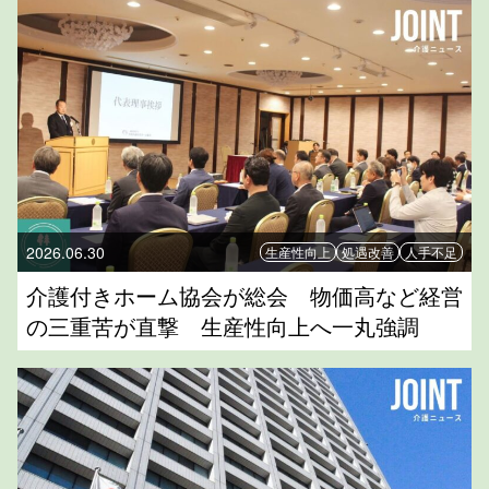
2026.06.30
生産性向上
処遇改善
人手不足
介護付きホーム協会が総会 物価高など経営
の三重苦が直撃 生産性向上へ一丸強調