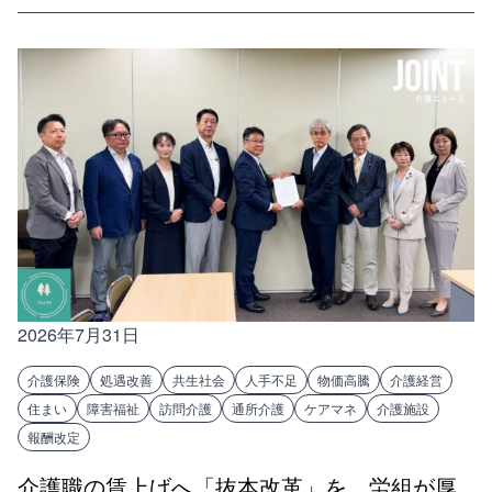
2026年7月31日
介護保険
処遇改善
共生社会
人手不足
物価高騰
介護経営
住まい
障害福祉
訪問介護
通所介護
ケアマネ
介護施設
報酬改定
介護職の賃上げへ「抜本改革」を 労組が厚