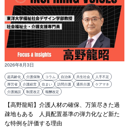
2026年8月3日
超高齢化
介護保険
コラム
自治体
共生社会
人手不足
厚労省
介護経営
住まい
訪問介護
通所介護
ケアマネ
介護施設
制度改正
報酬改定
【高野龍昭】介護人材の確保、万策尽きた過
疎地もある 人員配置基準の弾力化など新た
な特例を評価する理由