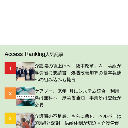
Access Ranking
人気記事
介護職の賃上げへ「抜本改革」を 労組が
1
厚労省に要請書 処遇改善加算の基本報酬
への組み込みも提言
ケアプー、来年1月にシステム統合 利用
2
料は無料へ 厚労省通知 事業所は登録が
必要
介護職の不足感、さらに悪化 ヘルパーは
3
8割超と深刻 供給体制が切迫＝介護労働