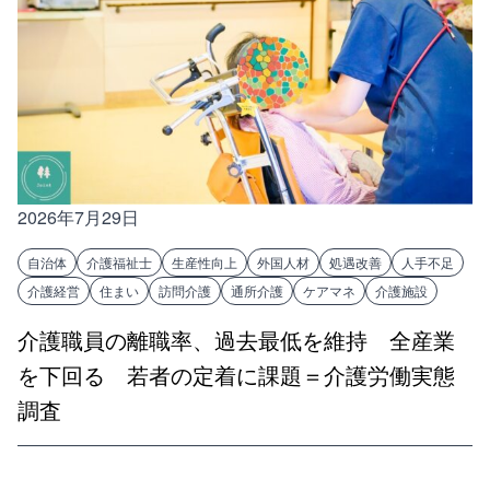
2026年7月29日
自治体
介護福祉士
生産性向上
外国人材
処遇改善
人手不足
介護経営
住まい
訪問介護
通所介護
ケアマネ
介護施設
介護職員の離職率、過去最低を維持 全産業
を下回る 若者の定着に課題＝介護労働実態
調査