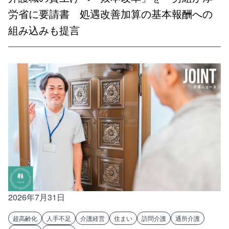
労省に要請書 処遇改善加算の基本報酬への
組み込みも提言
2026年7月31日
超高齢化
人手不足
介護経営
住まい
訪問介護
通所介護