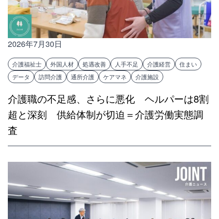
2026年7月30日
介護福祉士
外国人材
処遇改善
人手不足
介護経営
住まい
データ
訪問介護
通所介護
ケアマネ
介護施設
介護職の不足感、さらに悪化 ヘルパーは8割
超と深刻 供給体制が切迫＝介護労働実態調
査