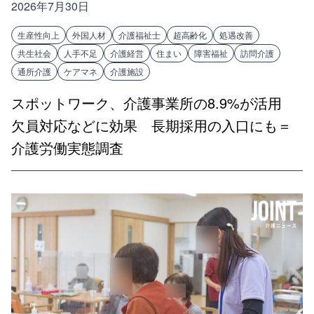
2026年7月30日
生産性向上
外国人材
介護福祉士
超高齢化
処遇改善
共生社会
人手不足
介護経営
住まい
障害福祉
訪問介護
通所介護
ケアマネ
介護施設
スポットワーク、介護事業所の8.9%が活用
欠員対応などに効果 長期採用の入口にも＝
介護労働実態調査