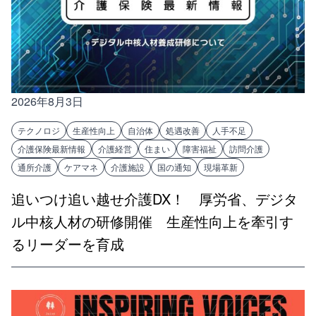
2026年8月3日
テクノロジ
生産性向上
自治体
処遇改善
人手不足
介護保険最新情報
介護経営
住まい
障害福祉
訪問介護
通所介護
ケアマネ
介護施設
国の通知
現場革新
追いつけ追い越せ介護DX！ 厚労省、デジタ
ル中核人材の研修開催 生産性向上を牽引す
るリーダーを育成