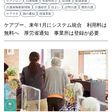
テクノロジ
介護保険
生産性向上
自治体
処遇改善
介護保険最新情報
介護経営
住まい
訪問介護
通所介護
ケアマネ
国の通知
現場革新
ケアプー、来年1月にシステム統合 利用料は
無料へ 厚労省通知 事業所は登録が必要