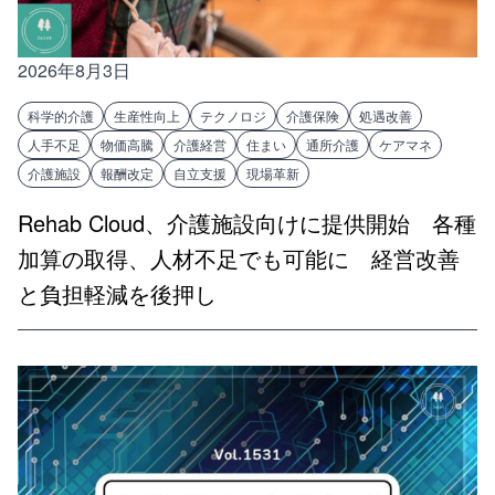
2026年8月3日
科学的介護
生産性向上
テクノロジ
介護保険
処遇改善
人手不足
物価高騰
介護経営
住まい
通所介護
ケアマネ
介護施設
報酬改定
自立支援
現場革新
Rehab Cloud、介護施設向けに提供開始 各種
加算の取得、人材不足でも可能に 経営改善
と負担軽減を後押し