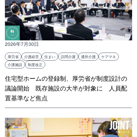
2026年7月30日
厚労省
介護経営
住まい
訪問介護
通所介護
ケアマネ
介護施設
制度改正
住宅型ホームの登録制、厚労省が制度設計の
議論開始 既存施設の大半が対象に 人員配
置基準など焦点